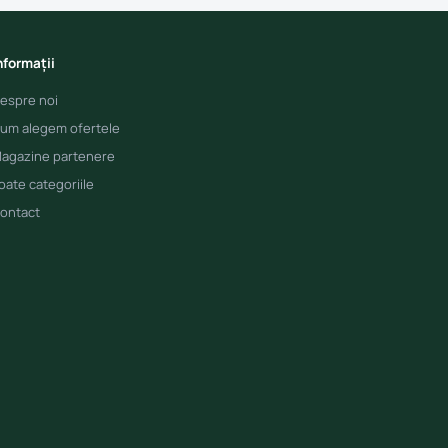
nformații
espre noi
um alegem ofertele
agazine partenere
oate categoriile
ontact