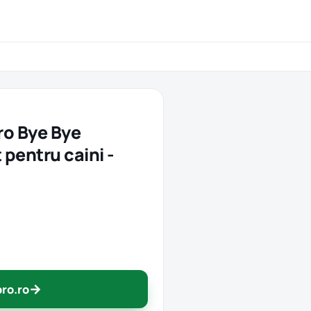
o Bye Bye
 pentru caini -
→
pro.ro