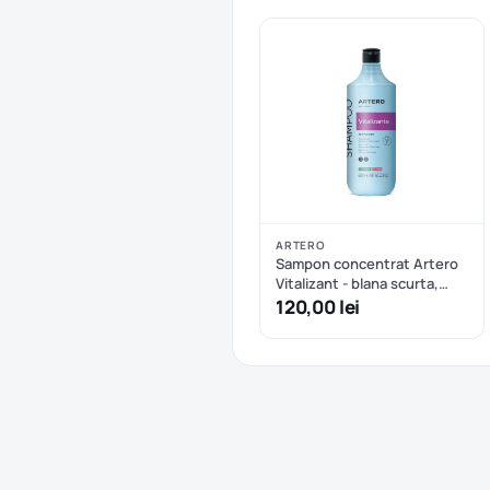
ARTERO
Sampon concentrat Artero
Vitalizant - blana scurta,
blana sarmoasa sau volum -
120,00 lei
650 ml