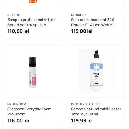
ARTERO
DOUBLE K
Sampon profesional Artero
Sampon concentrat 32:1
Speed pentru spalare
Double K - Alpha White -
uscata
473.2 ml
110,00 lei
115,00 lei
PROGROOM
DOCTOR TOTOLICI
Cleanser Everyday Foam
Sampon natural caini Doctor
ProGroom
Totolici, 500 ml
118,00 lei
119,98 lei