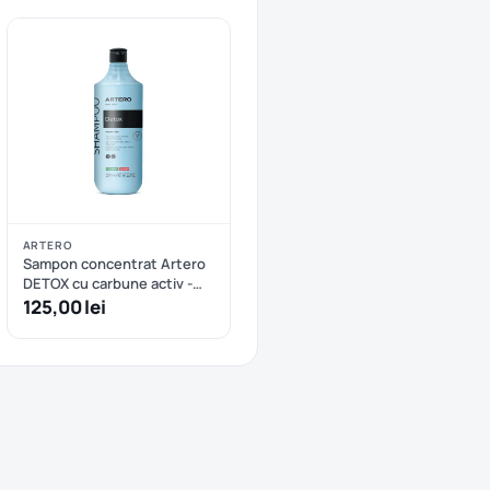
ARTERO
Sampon concentrat Artero
DETOX cu carbune activ -
650 ml
125,00 lei