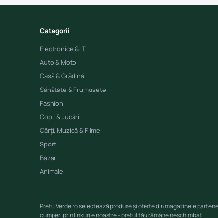
Categorii
Electronice & IT
Auto & Moto
Casă & Grădină
Sănătate & Frumusețe
Fashion
Copii & Jucării
Cărți, Muzică & Filme
Sport
Bazar
Animale
PretulVerde.ro selectează produse și oferte din magazinele parten
cumperi prin linkurile noastre - prețul tău rămâne neschimbat.