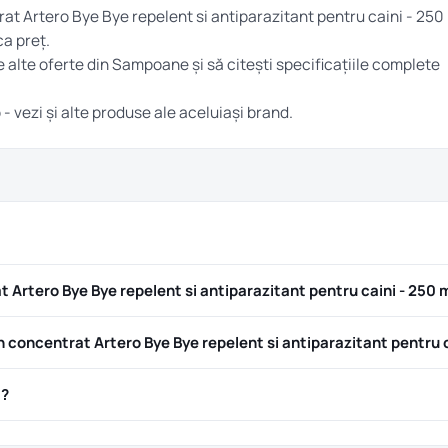
at Artero Bye Bye repelent si antiparazitant pentru caini - 250
ca preț.
e alte oferte din
Sampoane
și să citești specificațiile complete
o
- vezi și alte produse ale aceluiași brand.
Artero Bye Bye repelent si antiparazitant pentru caini - 250 
oncentrat Artero Bye Bye repelent si antiparazitant pentru c
ă?