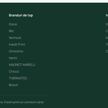
Branduri de top
I
Gossi
D
Blic
C
techsuit
M
Inedit Print
T
Ginissima
C
Hertz
MAGNETI MARELLI
Chicco
THERMOTEC
Bosch
ere. Putem primi un comision când