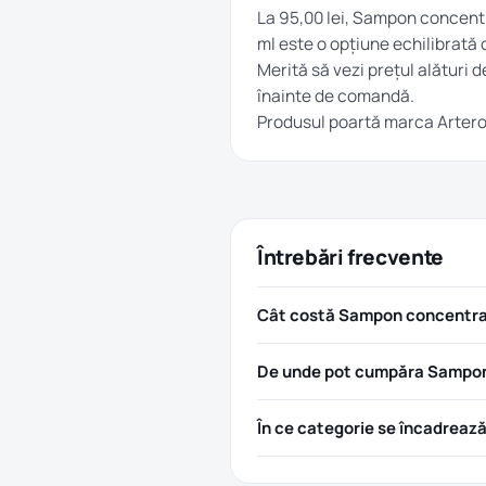
La 95,00 lei, Sampon concentr
ml este o opțiune echilibrată 
Merită să vezi prețul alături d
înainte de comandă.
Produsul poartă marca
Arter
Întrebări frecvente
Cât costă Sampon concentrat 
De unde pot cumpăra Sampon c
În ce categorie se încadreaz