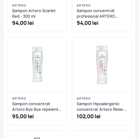
ARTERO
ARTERO
Șampon Artero Scarlet
Sampon concentrat
Red - 300 ml
profesional ARTERO
4Cats pentru pisici cu par
94,00 lei
94,00 lei
lung - 250 ml
ARTERO
ARTERO
Sampon concentrat
Sampon Hipoalergenic
Artero Bye Bye repelent
concentrat Artero Relax -
si antiparazitant pentru
250 ml
95,00 lei
102,00 lei
caini - 250 ml