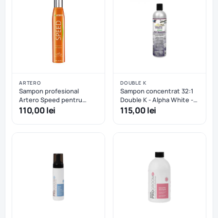
ARTERO
DOUBLE K
Sampon profesional
Sampon concentrat 32:1
Artero Speed pentru
Double K - Alpha White -
spalare uscata
473.2 ml
110,00 lei
115,00 lei