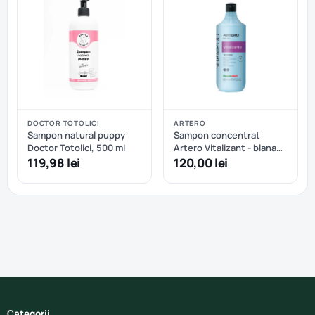
DOCTOR TOTOLICI
ARTERO
Sampon natural puppy
Sampon concentrat
Doctor Totolici, 500 ml
Artero Vitalizant - blana
scurta, blana sarmoasa
119,98 lei
120,00 lei
sau volum - 650 ml
Categorii