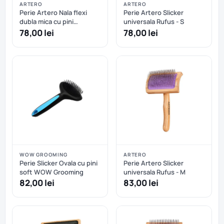
ARTERO
ARTERO
Perie Artero Nala flexi
Perie Artero Slicker
dubla mica cu pini
universala Rufus - S
protejati
78,00 lei
78,00 lei
WOW GROOMING
ARTERO
Perie Slicker Ovala cu pini
Perie Artero Slicker
soft WOW Grooming
universala Rufus - M
82,00 lei
83,00 lei