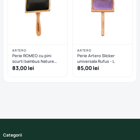
ARTERO
ARTERO
Perie ROMEO cu pini
Perie Artero Slicker
scurti bambus Nature
universala Rufus - L
Collection ARTERO - L
83,00 lei
85,00 lei
Categorii