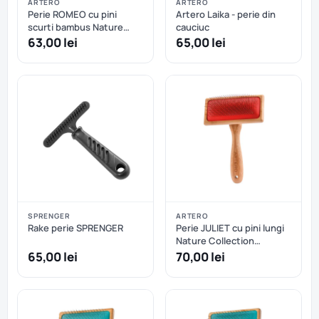
ARTERO
ARTERO
Perie ROMEO cu pini
Artero Laika - perie din
scurti bambus Nature
cauciuc
Collection ARTERO - M
63,00 lei
65,00 lei
SPRENGER
ARTERO
Rake perie SPRENGER
Perie JULIET cu pini lungi
Nature Collection
ARTERO - M
65,00 lei
70,00 lei