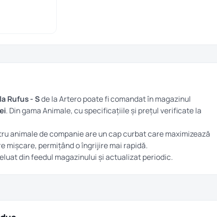
la Rufus - S
de la Artero poate fi comandat în magazinul
ei
. Din gama
Animale
, cu specificațiile și prețul verificate la
tru animale de companie are un cap curbat care maximizează
e mișcare, permițând o îngrijire mai rapidă.
preluat din feedul magazinului și actualizat periodic.