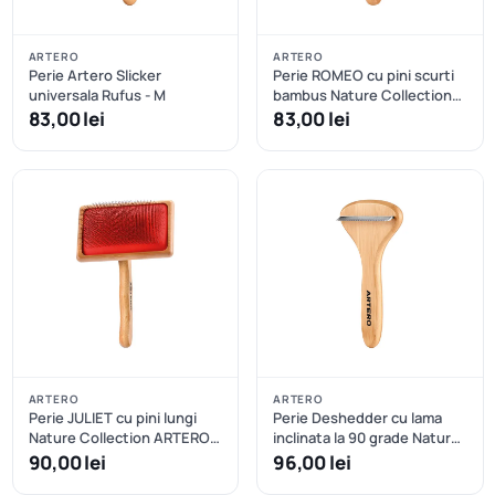
ARTERO
ARTERO
Perie Artero Slicker
Perie ROMEO cu pini scurti
universala Rufus - M
bambus Nature Collection
ARTERO - L
83,00 lei
83,00 lei
ARTERO
ARTERO
Perie JULIET cu pini lungi
Perie Deshedder cu lama
Nature Collection ARTERO -
inclinata la 90 grade Nature
L
Collection ARTERO
90,00 lei
96,00 lei