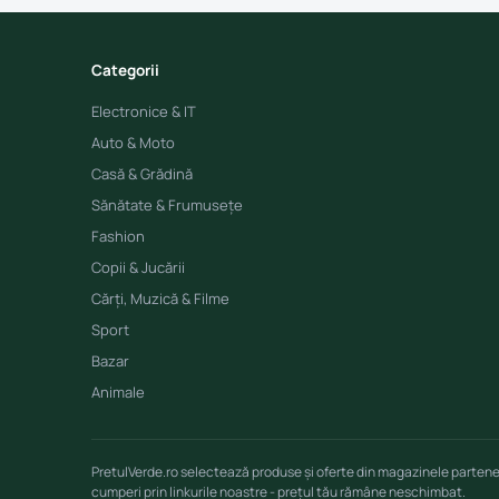
Categorii
Electronice & IT
Auto & Moto
Casă & Grădină
Sănătate & Frumusețe
Fashion
Copii & Jucării
Cărți, Muzică & Filme
Sport
Bazar
Animale
PretulVerde.ro selectează produse și oferte din magazinele parten
cumperi prin linkurile noastre - prețul tău rămâne neschimbat.