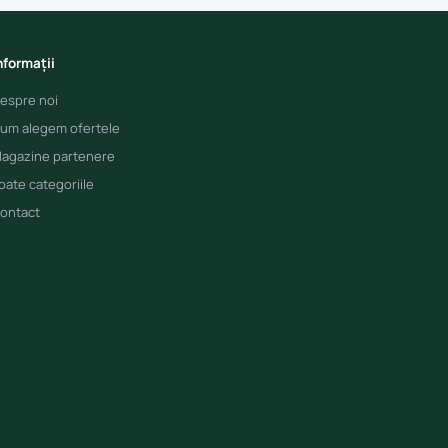
nformații
espre noi
um alegem ofertele
agazine partenere
oate categoriile
ontact