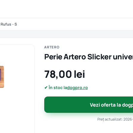
 Rufus - S
ARTERO
Perie Artero Slicker unive
78,00 lei
✔ În stoc la
dogpro.ro
Vezi oferta la dog
Preț actualizat: 2026