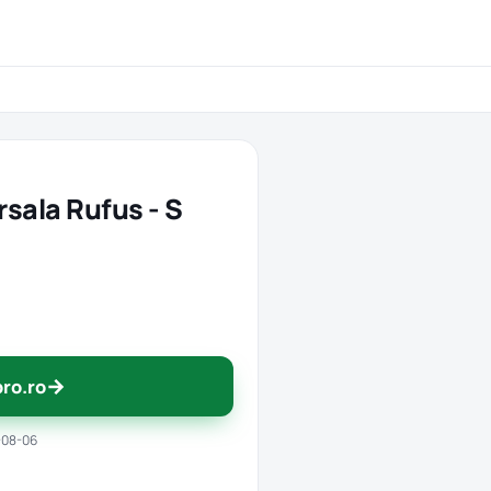
rsala Rufus - S
→
pro.ro
-08-06