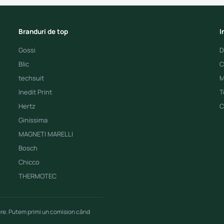
Branduri de top
I
Gossi
D
Blic
C
techsuit
M
Inedit Print
T
Hertz
C
Ginissima
MAGNETI MARELLI
Bosch
Chicco
THERMOTEC
ere. Putem primi un comision când