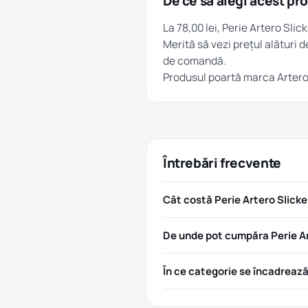
De ce să alegi acest pr
La 78,00 lei, Perie Artero Slic
Merită să vezi prețul alături d
de comandă.
Produsul poartă marca
Arter
Întrebări frecvente
Cât costă Perie Artero Slicke
De unde pot cumpăra Perie Art
În ce categorie se încadreaz