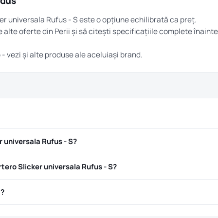
odus
ker universala Rufus - S este o opțiune echilibrată ca preț.
e alte oferte din
Perii
și să citești specificațiile complete înainte
o
- vezi și alte produse ale aceluiași brand.
r universala Rufus - S?
ero Slicker universala Rufus - S?
ă?