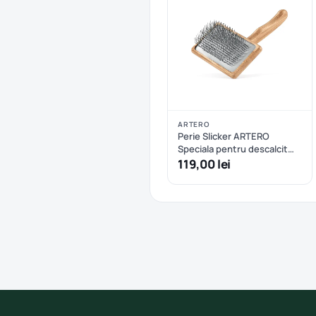
ARTERO
Perie Slicker ARTERO
Speciala pentru descalcit
Nature Collection L
119,00 lei