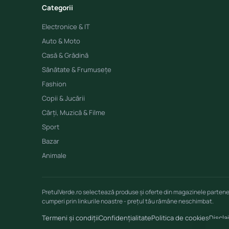
Categorii
Electronice & IT
Auto & Moto
Casă & Grădină
Sănătate & Frumusețe
Fashion
Copii & Jucării
Cărți, Muzică & Filme
Sport
Bazar
Animale
PretulVerde.ro selectează produse și oferte din magazinele parten
cumperi prin linkurile noastre - prețul tău rămâne neschimbat.
Termeni și condiții
Confidențialitate
Politica de cookies
Discla