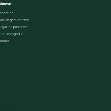
nformații
espre noi
um alegem ofertele
agazine partenere
oate categoriile
ontact