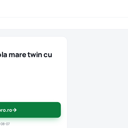
bla mare twin cu
→
pro.ro
-08-07