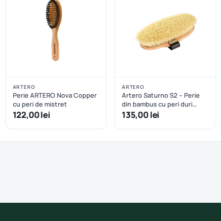
ARTERO
ARTERO
Perie ARTERO Nova Copper
Artero Saturno S2 – Perie
cu peri de mistret
din bambus cu peri duri
pentru cai (3 cm)
122,00 lei
135,00 lei