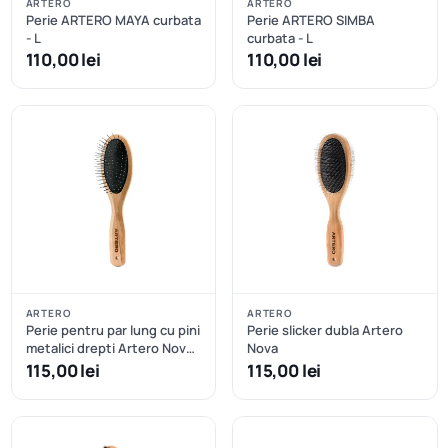
ARTERO
ARTERO
Perie ARTERO MAYA curbata
Perie ARTERO SIMBA
- L
curbata - L
110,00 lei
110,00 lei
ARTERO
ARTERO
Perie pentru par lung cu pini
Perie slicker dubla Artero
metalici drepti Artero Nova -
Nova
M
115,00 lei
115,00 lei