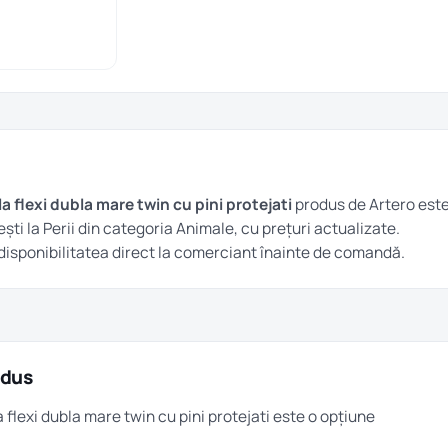
a flexi dubla mare twin cu pini protejati
produs de Artero est
ești la
Perii
din categoria
Animale
, cu prețuri actualizate.
și disponibilitatea direct la comerciant înainte de comandă.
odus
a flexi dubla mare twin cu pini protejati este o opțiune