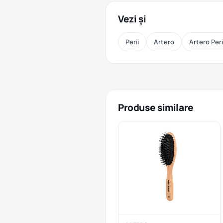
Vezi și
Perii
Artero
Artero Peri
Produse similare