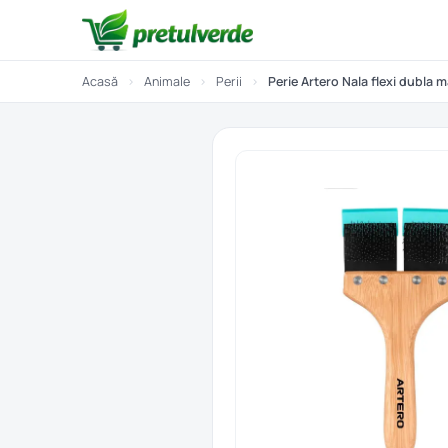
Acasă
›
Animale
›
Perii
›
Perie Artero Nala flexi dubla m