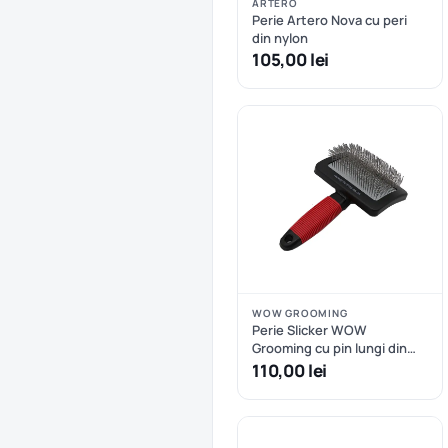
ARTERO
Perie Artero Nova cu peri
din nylon
105,00 lei
WOW GROOMING
Perie Slicker WOW
Grooming cu pin lungi din
inox
110,00 lei