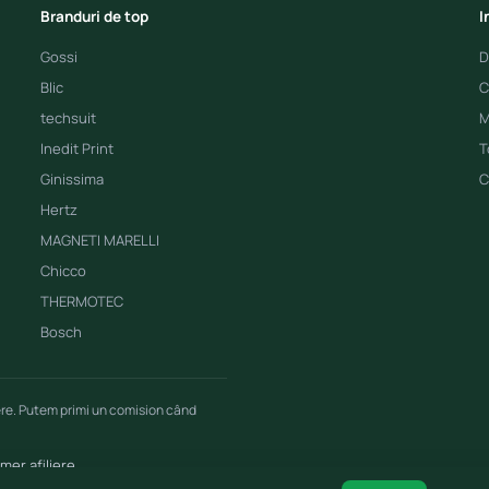
Branduri de top
I
Gossi
D
Blic
C
techsuit
M
Inedit Print
T
Ginissima
C
Hertz
MAGNETI MARELLI
Chicco
THERMOTEC
Bosch
ere. Putem primi un comision când
imer afiliere