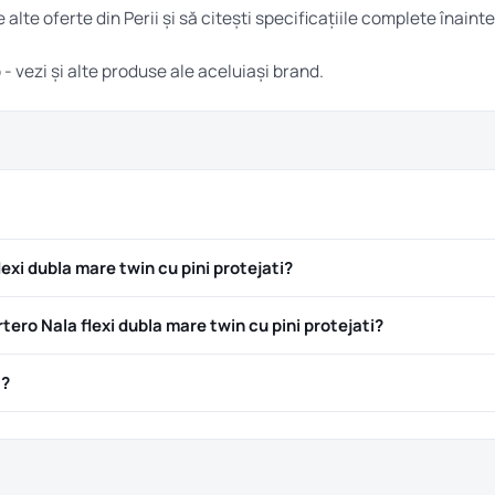
e alte oferte din
Perii
și să citești specificațiile complete înainte
o
- vezi și alte produse ale aceluiași brand.
exi dubla mare twin cu pini protejati?
ero Nala flexi dubla mare twin cu pini protejati?
ă?