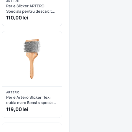
ARTERO
Perie Slicker ARTERO
Speciala pentru descalcit
Nature Collection
110,00 lei
ARTERO
Perie Artero Slicker flexi
dubla mare Beasts speciala
pentru calti L
119,00 lei