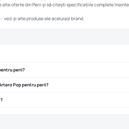
e alte oferte din
Perii
și să citești specificațiile complete înainte
o
- vezi și alte produse ale aceluiași brand.
entru perii?
rtero Pop pentru perii?
ă?