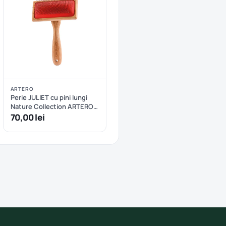
ARTERO
Perie JULIET cu pini lungi
Nature Collection ARTERO -
M
70,00 lei