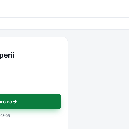
perii
→
pro.ro
-08-05