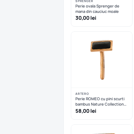
SPRENGER
Perie ovala Sprenger de
mana din cauciuc moale
30,00 lei
ARTERO
Perie ROMEO cu pini scurti
bambus Nature Collection
ARTERO - S
58,00 lei