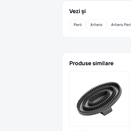
Vezi și
Perii
Artero
Artero Peri
Produse similare