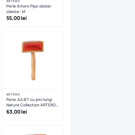
ARTERO
Perie Artero Pipo slicker
clasica - M
55,00 lei
ARTERO
Perie JULIET cu pini lungi
Nature Collection ARTERO -
S
63,00 lei