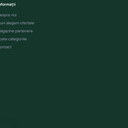
nformații
espre noi
um alegem ofertele
agazine partenere
oate categoriile
ontact