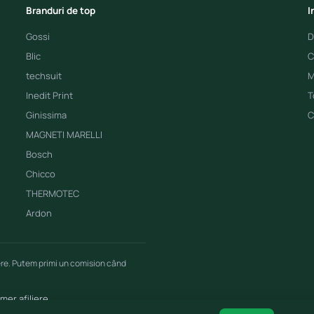
Branduri de top
I
Gossi
D
Blic
C
techsuit
M
Inedit Print
T
Ginissima
C
MAGNETI MARELLI
Bosch
Chicco
THERMOTEC
Ardon
ere. Putem primi un comision când
imer afiliere