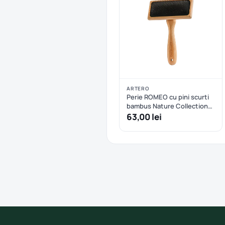
ARTERO
Perie ROMEO cu pini scurti
bambus Nature Collection
ARTERO - M
63,00 lei