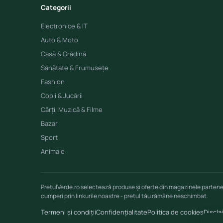
Categorii
Electronice & IT
Auto & Moto
Casă & Grădină
Sănătate & Frumusețe
Fashion
Copii & Jucării
Cărți, Muzică & Filme
Bazar
Sport
Animale
PretulVerde.ro selectează produse și oferte din magazinele parten
cumperi prin linkurile noastre - prețul tău rămâne neschimbat.
Termeni și condiții
Confidențialitate
Politica de cookies
Discla