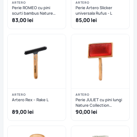
ARTERO
ARTERO
Perie ROMEO cu pini
Perie Artero Slicker
scurti bambus Nature
universala Rufus - L
Collection ARTERO - L
83,00 lei
85,00 lei
ARTERO
ARTERO
Artero Rex – Rake L
Perie JULIET cu pini lungi
Nature Collection
ARTERO - L
89,00 lei
90,00 lei