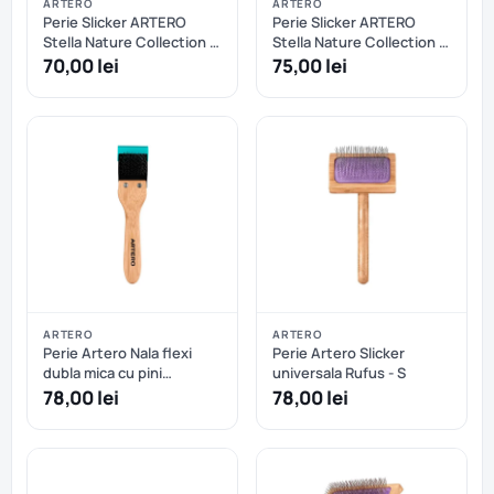
ARTERO
ARTERO
Perie Slicker ARTERO
Perie Slicker ARTERO
Stella Nature Collection -
Stella Nature Collection -
M
L
70,00 lei
75,00 lei
ARTERO
ARTERO
Perie Artero Nala flexi
Perie Artero Slicker
dubla mica cu pini
universala Rufus - S
protejati
78,00 lei
78,00 lei