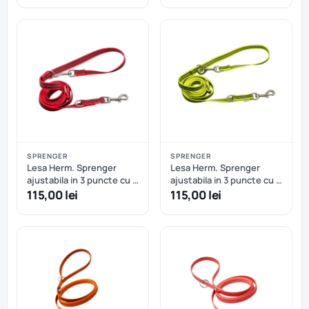
cm - Portocaliu Neon
cm - Negru
SPRENGER
SPRENGER
Lesa Herm. Sprenger
Lesa Herm. Sprenger
ajustabila in 3 puncte cu 2
ajustabila in 3 puncte cu 2
carabiniere, din nailon si
carabiniere, din nailon si
115,00 lei
115,00 lei
insertie cauciucata - 230
insertie cauciucata - 230
cm - Rosu
cm - Galben Neon