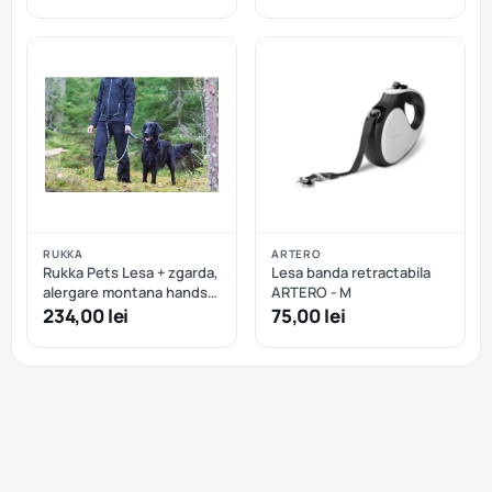
RUKKA
ARTERO
Rukka Pets Lesa + zgarda,
Lesa banda retractabila
alergare montana hands-
ARTERO - M
free
234,00 lei
75,00 lei