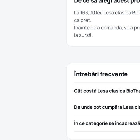
De ce să alegi acest pr
La 163,00 lei, Lesa clasica B
ca preț.
Înainte de a comanda, vezi pre
la sursă.
Întrebări frecvente
Cât costă Lesa clasica BioTh
De unde pot cumpăra Lesa cl
În ce categorie se încadreaz