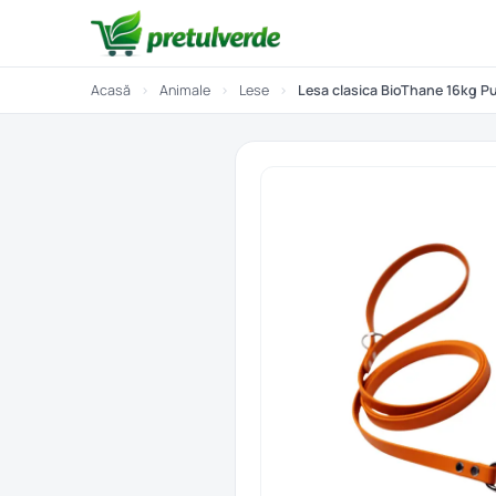
Acasă
›
Animale
›
Lese
›
Lesa clasica BioThane 16kg P