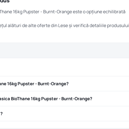
odus
ioThane 16kg Pupster - Burnt-Orange este o opțiune echilibrată
țul alături de alte oferte din
Lese
și verifică detaliile produsului
ane 16kg Pupster - Burnt-Orange?
asica BioThane 16kg Pupster - Burnt-Orange?
ă?