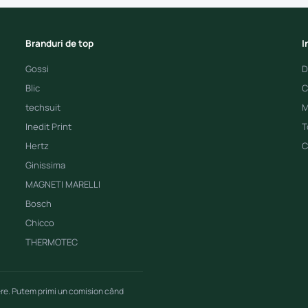
Branduri de top
I
Gossi
D
Blic
C
techsuit
M
Inedit Print
T
Hertz
C
Ginissima
MAGNETI MARELLI
Bosch
Chicco
THERMOTEC
ere. Putem primi un comision când