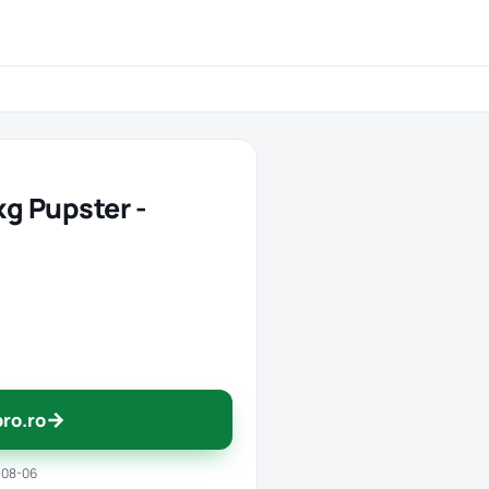
kg Pupster -
→
pro.ro
-08-06