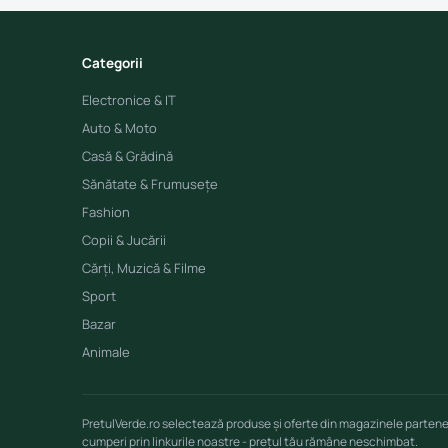
Categorii
Electronice & IT
Auto & Moto
Casă & Grădină
Sănătate & Frumusețe
Fashion
Copii & Jucării
Cărți, Muzică & Filme
Sport
Bazar
Animale
PretulVerde.ro selectează produse și oferte din magazinele parten
cumperi prin linkurile noastre - prețul tău rămâne neschimbat.