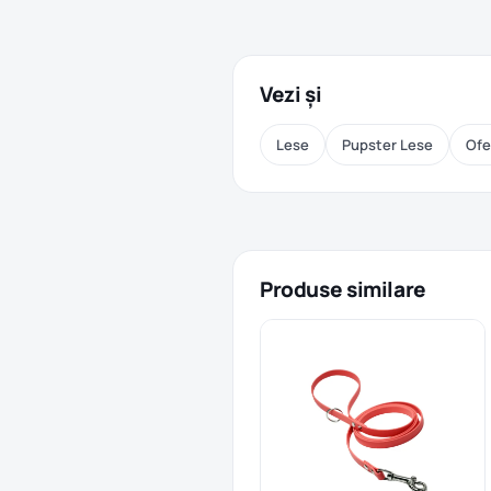
Vezi și
Lese
Pupster Lese
Ofe
Produse similare