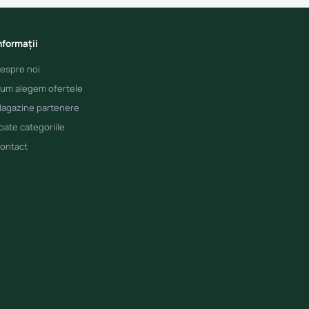
nformații
espre noi
um alegem ofertele
agazine partenere
oate categoriile
ontact