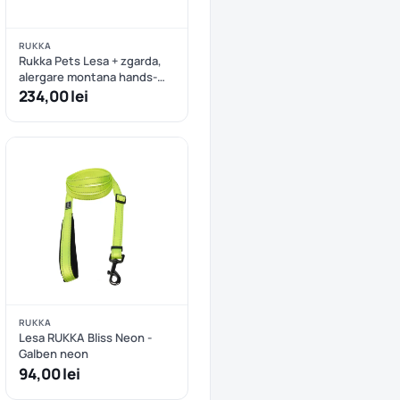
RUKKA
Rukka Pets Lesa + zgarda,
alergare montana hands-
free
234,00 lei
RUKKA
Lesa RUKKA Bliss Neon -
Galben neon
94,00 lei