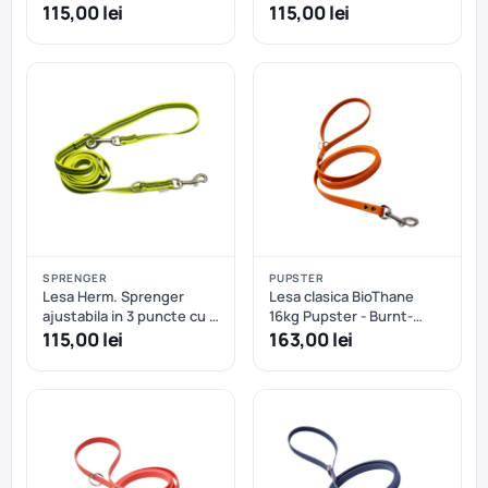
carabiniere, din nailon si
carabiniere, din nailon si
115,00 lei
115,00 lei
insertie cauciucata - 230
insertie cauciucata - 230
cm - Negru
cm - Rosu
SPRENGER
PUPSTER
Lesa Herm. Sprenger
Lesa clasica BioThane
ajustabila in 3 puncte cu 2
16kg Pupster - Burnt-
carabiniere, din nailon si
Orange
115,00 lei
163,00 lei
insertie cauciucata - 230
cm - Galben Neon