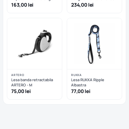
free
163,00 lei
234,00 lei
ARTERO
RUKKA
Lesa banda retractabila
Lesa RUKKA Ripple
ARTERO - M
Albastra
75,00 lei
77,00 lei