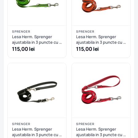
SPRENGER
SPRENGER
Lesa Herm. Sprenger
Lesa Herm. Sprenger
ajustabila in 3 puncte cu 2
ajustabila in 3 puncte cu 2
carabiniere, din nailon si
carabiniere, din nailon si
115,00 lei
115,00 lei
insertie cauciucata - 230
insertie cauciucata - 230
cm - Verde
cm - Portocaliu Neon
SPRENGER
SPRENGER
Lesa Herm. Sprenger
Lesa Herm. Sprenger
ajustabila in 3 puncte cu 2
ajustabila in 3 puncte cu 2