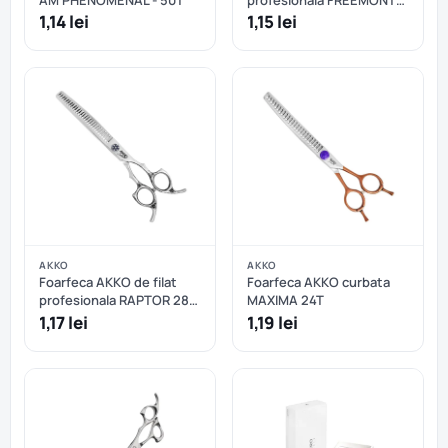
30T
1,14 lei
1,15 lei
AKKO
AKKO
Foarfeca AKKO de filat
Foarfeca AKKO curbata
profesionala RAPTOR 28T
MAXIMA 24T
curbata
1,17 lei
1,19 lei