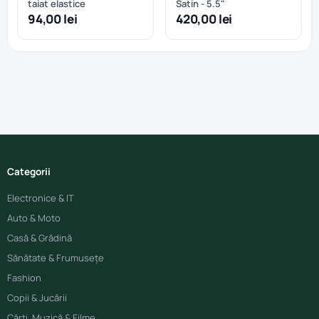
taiat elastice
Satin - 5.5"
94,00 lei
420,00 lei
Categorii
Electronice & IT
Auto & Moto
Casă & Grădină
Sănătate & Frumusețe
Fashion
Copii & Jucării
Cărți, Muzică & Filme