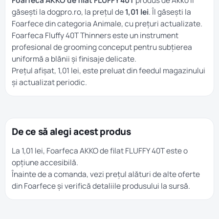
Foarfeca AKKO de filat FLUFFY 40T
produs de Akko îl
găsești la dogpro.ro, la prețul de
1,01 lei
. Îl găsești la
Foarfece
din categoria
Animale
, cu prețuri actualizate.
Foarfeca Fluffy 40T Thinners este un instrument
profesional de grooming conceput pentru subțierea
uniformă a blănii și finisaje delicate.
Prețul afișat, 1,01 lei, este preluat din feedul magazinului
și actualizat periodic.
De ce să alegi acest produs
La 1,01 lei, Foarfeca AKKO de filat FLUFFY 40T este o
opțiune accesibilă.
Înainte de a comanda, vezi prețul alături de alte oferte
din
Foarfece
și verifică detaliile produsului la sursă.