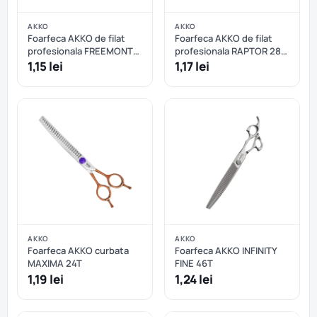
AKKO
AKKO
Foarfeca AKKO de filat
Foarfeca AKKO de filat
profesionala FREEMONT
profesionala RAPTOR 28T
30T
curbata
1,15 lei
1,17 lei
AKKO
AKKO
Foarfeca AKKO curbata
Foarfeca AKKO INFINITY
MAXIMA 24T
FINE 46T
1,19 lei
1,24 lei