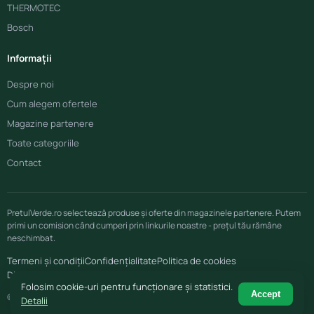
THERMOTEC
Bosch
Informații
Despre noi
Cum alegem ofertele
Magazine partenere
Toate categoriile
Contact
PretulVerde.ro selectează produse și oferte din magazinele partenere. Putem
primi un comision când cumperi prin linkurile noastre - prețul tău rămâne
neschimbat.
Termeni și condiții
Confidențialitate
Politica de cookies
Disclaimer afiliere
Folosim cookie-uri pentru funcționare și statistici.
Accept
© 2026 PretulVerde.ro
Detalii