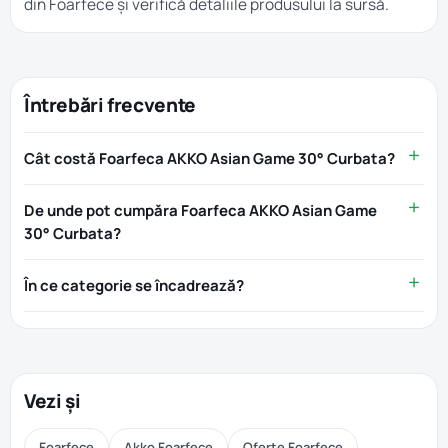
din
Foarfece
și verifică detaliile produsului la sursă.
Întrebări frecvente
Cât costă Foarfeca AKKO Asian Game 30° Curbata?
De unde pot cumpăra Foarfeca AKKO Asian Game
30° Curbata?
În ce categorie se încadrează?
Vezi și
Foarfece
Akko Foarfece
Oferte Foarfece