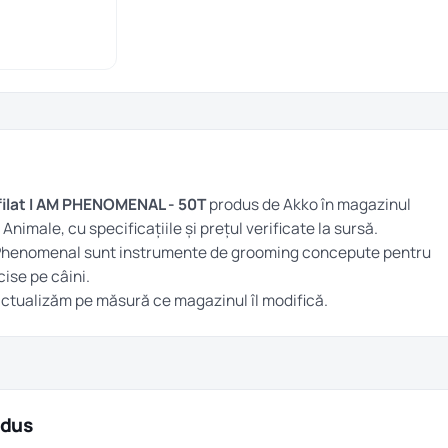
filat I AM PHENOMENAL - 50T
produs de Akko în magazinul
a
Animale
, cu specificațiile și prețul verificate la sursă.
m Phenomenal sunt instrumente de grooming concepute pentru
cise pe câini.
îl actualizăm pe măsură ce magazinul îl modifică.
odus