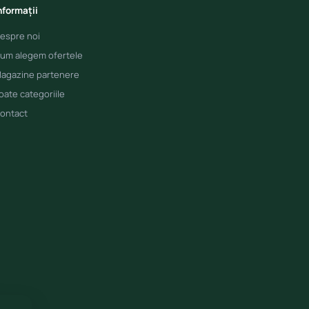
nformații
espre noi
um alegem ofertele
agazine partenere
oate categoriile
ontact