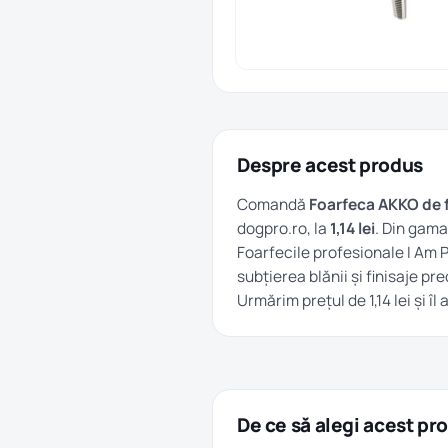
Despre acest produs
Comandă
Foarfeca AKKO de 
dogpro.ro, la
1,14 lei
. Din gam
Foarfecile profesionale I A
subțierea blănii și finisaje pre
Urmărim prețul de 1,14 lei și 
De ce să alegi acest pr