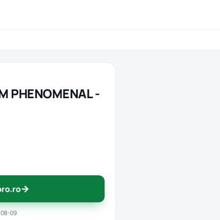
I AM PHENOMENAL -
→
pro.ro
-08-09