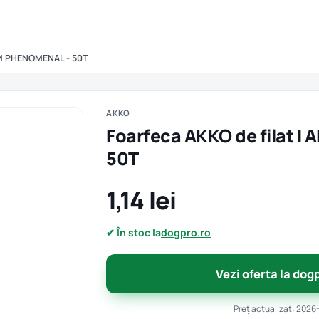
 AM PHENOMENAL - 50T
AKKO
Foarfeca AKKO de filat 
50T
1,14 lei
✔ În stoc la
dogpro.ro
Vezi oferta la dog
Preț actualizat: 2026