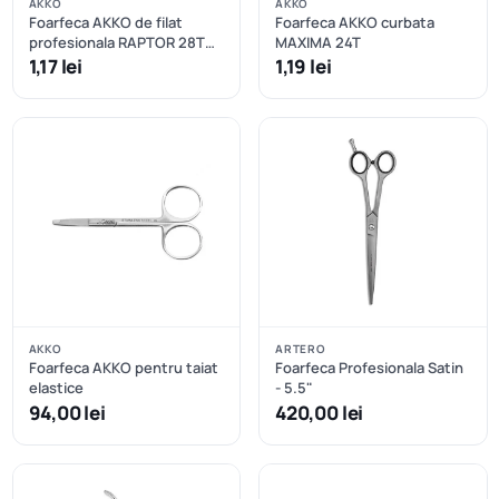
AKKO
AKKO
Foarfeca AKKO de filat
Foarfeca AKKO curbata
profesionala RAPTOR 28T
MAXIMA 24T
curbata
1,17 lei
1,19 lei
AKKO
ARTERO
Foarfeca AKKO pentru taiat
Foarfeca Profesionala Satin
elastice
- 5.5"
94,00 lei
420,00 lei