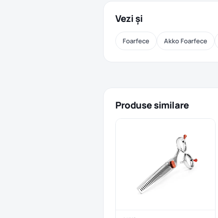
Vezi și
Foarfece
Akko Foarfece
Produse similare