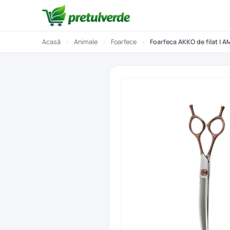
Acasă
›
Animale
›
Foarfece
›
Foarfeca AKKO de filat I