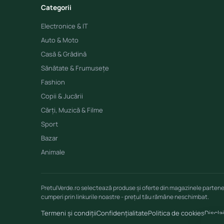
Categorii
Electronice & IT
Auto & Moto
Casă & Grădină
Sănătate & Frumusețe
Fashion
Copii & Jucării
Cărți, Muzică & Filme
Sport
Bazar
Animale
PretulVerde.ro selectează produse și oferte din magazinele parten
cumperi prin linkurile noastre - prețul tău rămâne neschimbat.
Termeni și condiții
Confidențialitate
Politica de cookies
Discla