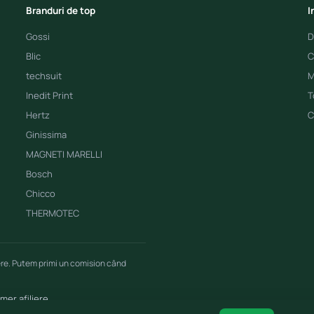
Branduri de top
I
Gossi
D
Blic
C
techsuit
M
Inedit Print
T
Hertz
C
Ginissima
MAGNETI MARELLI
Bosch
Chicco
THERMOTEC
ere. Putem primi un comision când
imer afiliere