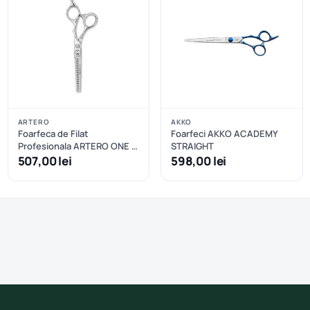
ARTERO
AKKO
Foarfeca de Filat
Foarfeci AKKO ACADEMY
Profesionala ARTERO ONE -
STRAIGHT
7.5"
507,00 lei
598,00 lei