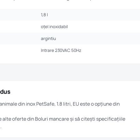
1,8 l
oțel inoxidabil
argintiu
Intrare 230VAC 50Hz
odus
nimale din inox PetSafe, 1.8 litri, EU este o opțiune din
e alte oferte din
Boluri mancare
și să citești specificațiile
.