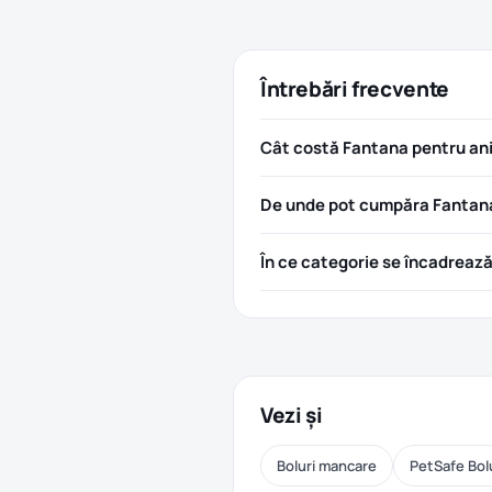
Întrebări frecvente
Cât costă Fantana pentru anim
De unde pot cumpăra Fantana p
În ce categorie se încadreaz
Vezi și
Boluri mancare
PetSafe Bol