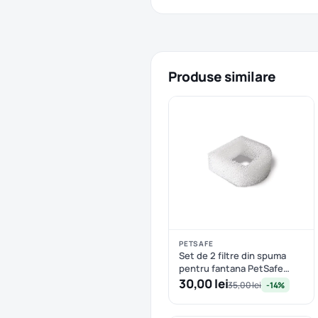
Produse similare
PETSAFE
Set de 2 filtre din spuma
pentru fantana PetSafe
360SS Ceramic
30,00 lei
35,00 lei
-14%