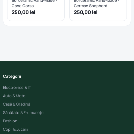
Bol ceramic Hand-Made -
Bol ceramic Hand-Made -
Cane Corso
German Shepherd
250,00 lei
250,00 lei
Categorii
Electronice & IT
Auto & Moto
Casă & Grădină
Sănătate & Frumusețe
Fashion
Copii & Jucării