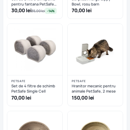
pentru fantana PetSafe
Bowl, rosu barn
360SS Ceramic
30,00 lei
70,00 lei
35,00 lei
-14%
PETSAFE
PETSAFE
Set de 4 filtre de schimb
Hranitor mecanic pentru
PetSafe Single Cell
animale PetSafe, 2 mese
70,00 lei
150,00 lei