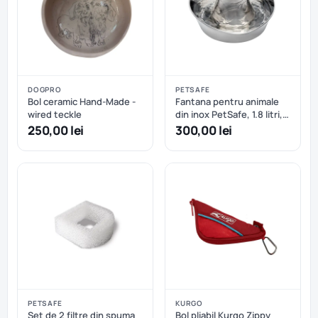
DOGPRO
PETSAFE
Bol ceramic Hand-Made -
Fantana pentru animale
wired teckle
din inox PetSafe, 1.8 litri,
EU
250,00 lei
300,00 lei
PETSAFE
KURGO
Set de 2 filtre din spuma
Bol pliabil Kurgo Zippy