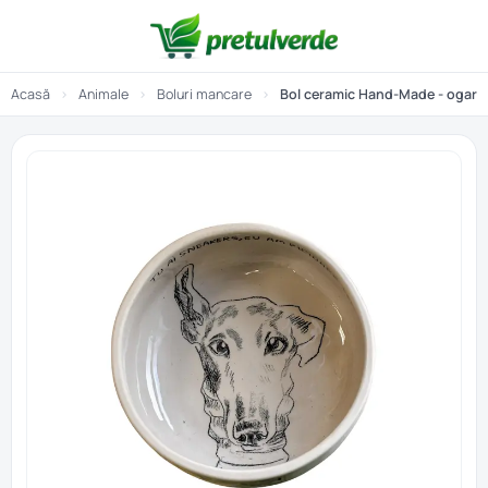
Acasă
›
Animale
›
Boluri mancare
›
Bol ceramic Hand-Made - ogar