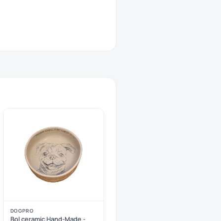
DOGPRO
Bol ceramic Hand-Made -