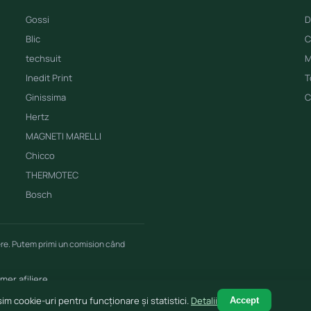
Gossi
D
Blic
C
techsuit
M
Inedit Print
T
Ginissima
C
Hertz
MAGNETI MARELLI
Chicco
THERMOTEC
Bosch
ere. Putem primi un comision când
imer afiliere
im cookie-uri pentru funcționare și statistici.
Detalii
Accept