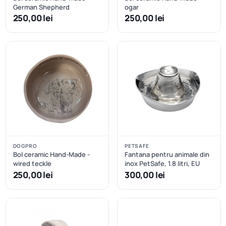
German Shepherd
ogar
250,00 lei
250,00 lei
DOGPRO
PETSAFE
Bol ceramic Hand-Made -
Fantana pentru animale din
wired teckle
inox PetSafe, 1.8 litri, EU
250,00 lei
300,00 lei