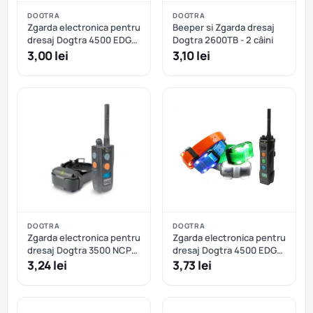
DOGTRA
DOGTRA
Zgarda electronica pentru
Beeper si Zgarda dresaj
dresaj Dogtra 4500 EDGE
Dogtra 2600TB - 2 câini
- 2 câini
3,00 lei
3,10 lei
DOGTRA
DOGTRA
Zgarda electronica pentru
Zgarda electronica pentru
dresaj Dogtra 3500 NCP
dresaj Dogtra 4500 EDGE
Super X - 2 câini
- 3 câini
3,24 lei
3,73 lei