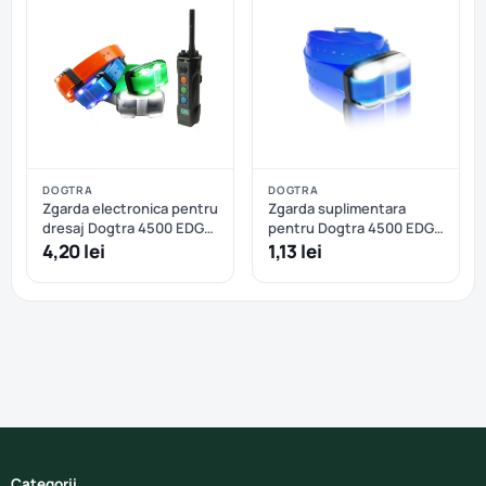
DOGTRA
DOGTRA
Zgarda electronica pentru
Zgarda suplimentara
dresaj Dogtra 4500 EDGE
pentru Dogtra 4500 EDGE
- 4 câini
- Albastru
4,20 lei
1,13 lei
Categorii