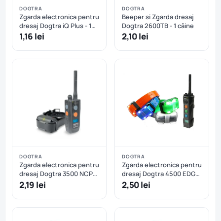
DOGTRA
DOGTRA
Zgarda electronica pentru
Beeper si Zgarda dresaj
dresaj Dogtra iQ Plus - 1
Dogtra 2600TB - 1 câine
câine
1,16 lei
2,10 lei
DOGTRA
DOGTRA
Zgarda electronica pentru
Zgarda electronica pentru
dresaj Dogtra 3500 NCP
dresaj Dogtra 4500 EDGE
Super X - 1 câine
- 1 câine
2,19 lei
2,50 lei