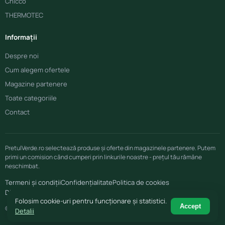
Chicco
THERMOTEC
Informații
Despre noi
Cum alegem ofertele
Magazine partenere
Toate categoriile
Contact
PretulVerde.ro selectează produse și oferte din magazinele partenere. Putem
primi un comision când cumperi prin linkurile noastre - prețul tău rămâne
neschimbat.
Termeni și condiții
Confidențialitate
Politica de cookies
Disclaimer afiliere
Folosim cookie-uri pentru funcționare și statistici.
Accept
© 2026 PretulVerde.ro
Detalii