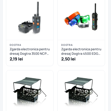
DOGTRA
DOGTRA
Zgarda electronica pentru
Zgarda electronica pentru
dresaj Dogtra 3500 NCP
dresaj Dogtra 4500 EDGE
Super X - 1 câine
- 1 câine
2,19 lei
2,50 lei