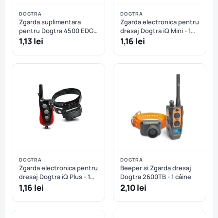
DOGTRA
DOGTRA
Zgarda suplimentara
Zgarda electronica pentru
pentru Dogtra 4500 EDGE
dresaj Dogtra iQ Mini - 1
- Verde
câine
1,13 lei
1,16 lei
DOGTRA
DOGTRA
Zgarda electronica pentru
Beeper si Zgarda dresaj
dresaj Dogtra iQ Plus - 1
Dogtra 2600TB - 1 câine
câine
1,16 lei
2,10 lei