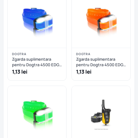
DOGTRA
DOGTRA
Zgarda suplimentara
Zgarda suplimentara
pentru Dogtra 4500 EDGE
pentru Dogtra 4500 EDGE
- Albastru
- Portocaliu
1,13 lei
1,13 lei