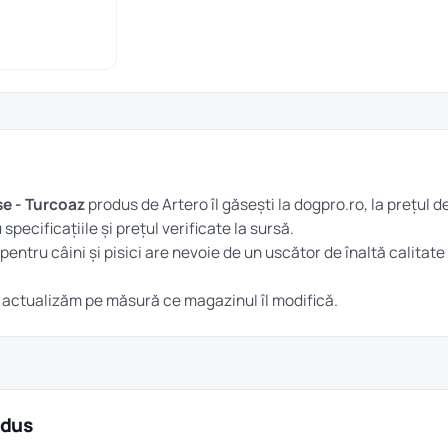
se - Turcoaz
produs de Artero îl găsești la dogpro.ro, la prețul d
u specificațiile și prețul verificate la sursă.
entru câini și pisici are nevoie de un uscător de înaltă calitate
îl actualizăm pe măsură ce magazinul îl modifică.
odus