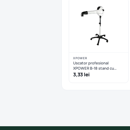
XPOWER
Uscator profesional
XPOWER B-18 stand cu
motor brushless, anionic și
3,33 lei
control variabil