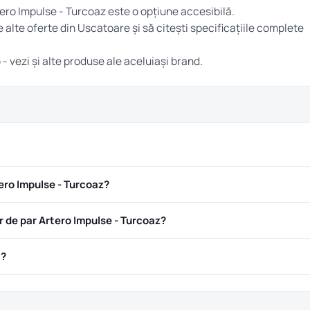
tero Impulse - Turcoaz este o opțiune accesibilă.
e alte oferte din
Uscatoare
și să citești specificațiile complete
o
- vezi și alte produse ale aceluiași brand.
ero Impulse - Turcoaz?
de par Artero Impulse - Turcoaz?
ă?