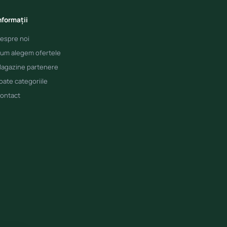
nformații
espre noi
um alegem ofertele
agazine partenere
oate categoriile
ontact