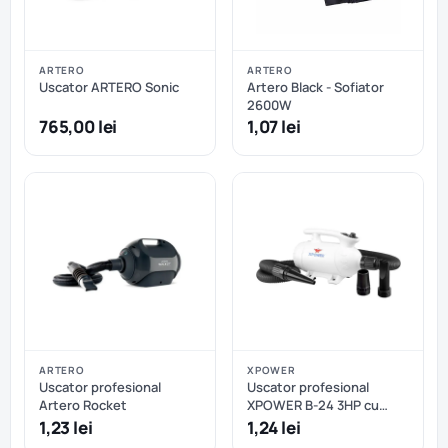
ARTERO
ARTERO
Uscator ARTERO Sonic
Artero Black - Sofiator
2600W
765,00 lei
1,07 lei
ARTERO
XPOWER
Uscator profesional
Uscator profesional
Artero Rocket
XPOWER B-24 3HP cu
caldură, viteza variabila și
1,23 lei
1,24 lei
3 duze incluse