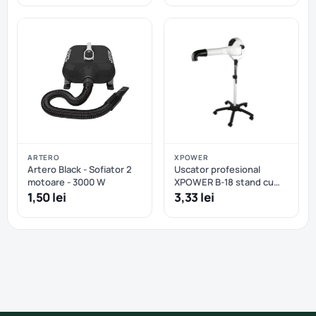
ARTERO
XPOWER
Artero Black - Sofiator 2
Uscator profesional
motoare - 3000 W
XPOWER B-18 stand cu
motor brushless, anionic
1,50 lei
3,33 lei
și control variabil