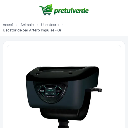
Acasă
›
Animale
›
Uscatoare
›
Uscator de par Artero Impulse - Gri