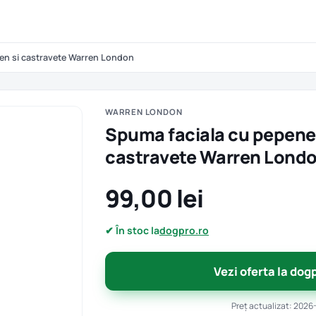
en si castravete Warren London
WARREN LONDON
Spuma faciala cu pepene 
castravete Warren Lond
99,00 lei
✔ În stoc la
dogpro.ro
Vezi oferta la dog
Preț actualizat: 2026