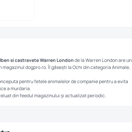
lben si castravete Warren London
de la Warren London are un
 în magazinul dogpro.ro. Îl găsești la
Ochi
din categoria
Animale
,
onceputa pentru fetele animalelor de companie pentru a evita
nice a murdaria.
preluat din feedul magazinului și actualizat periodic.