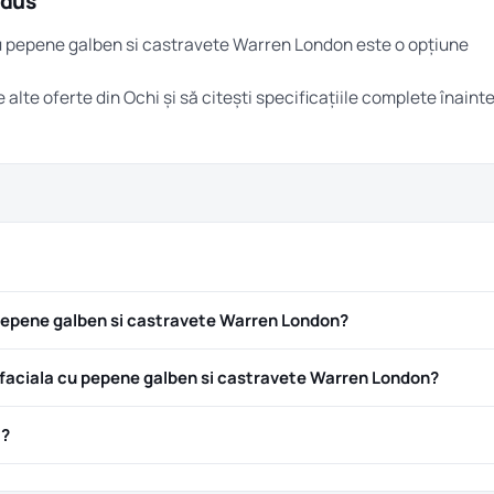
odus
cu pepene galben si castravete Warren London este o opțiune
e alte oferte din
Ochi
și să citești specificațiile complete înaint
pepene galben si castravete Warren London?
aciala cu pepene galben si castravete Warren London?
ă?