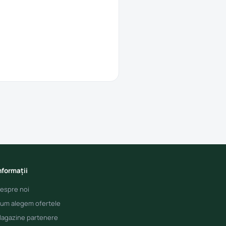
nformații
espre noi
um alegem ofertele
agazine partenere