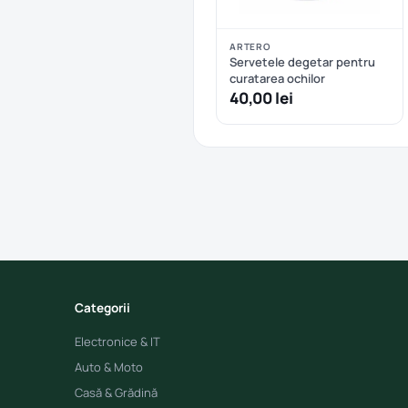
ARTERO
Servetele degetar pentru
curatarea ochilor
40,00 lei
Categorii
Electronice & IT
Auto & Moto
Casă & Grădină