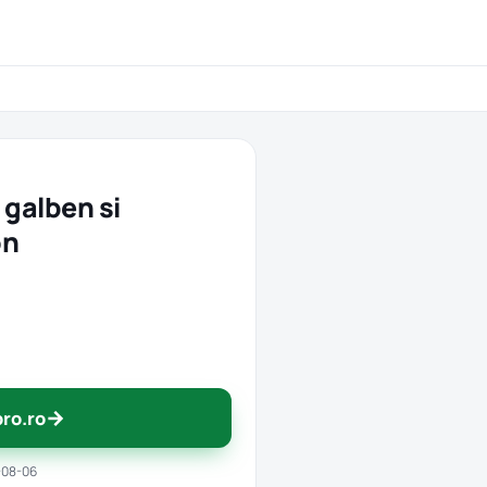
galben si
on
→
pro.ro
-08-06