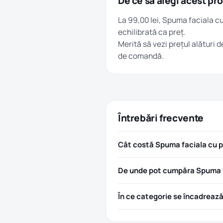
De ce să alegi acest pr
La 99,00 lei, Spuma faciala 
echilibrată ca preț.
Merită să vezi prețul alături d
de comandă.
Întrebări frecvente
Cât costă Spuma faciala cu 
De unde pot cumpăra Spuma f
În ce categorie se încadreaz