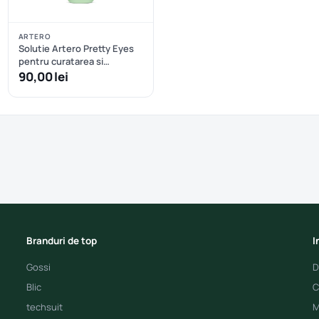
ARTERO
Solutie Artero Pretty Eyes
pentru curatarea si
ingrijirea ochilor
90,00 lei
Branduri de top
I
Gossi
D
Blic
C
techsuit
M