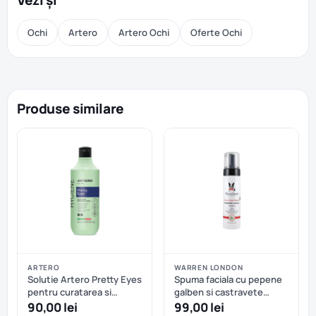
Vezi și
Ochi
Artero
Artero Ochi
Oferte Ochi
Produse similare
ARTERO
WARREN LONDON
Solutie Artero Pretty Eyes
Spuma faciala cu pepene
pentru curatarea si
galben si castravete
ingrijirea ochilor
Warren London
90,00 lei
99,00 lei