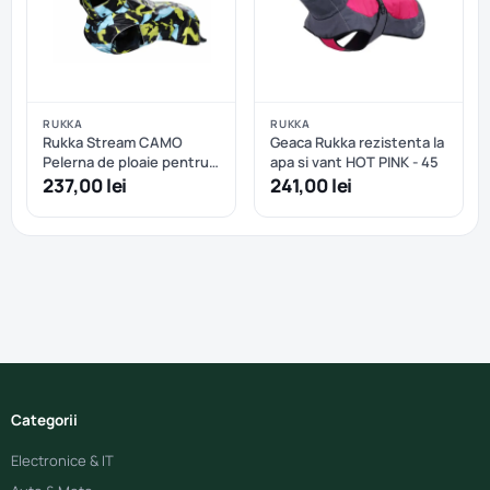
RUKKA
RUKKA
Rukka Stream CAMO
Geaca Rukka rezistenta la
Pelerna de ploaie pentru
apa si vant HOT PINK - 45
caini - Turquoise - 30
237,00 lei
241,00 lei
Categorii
Electronice & IT