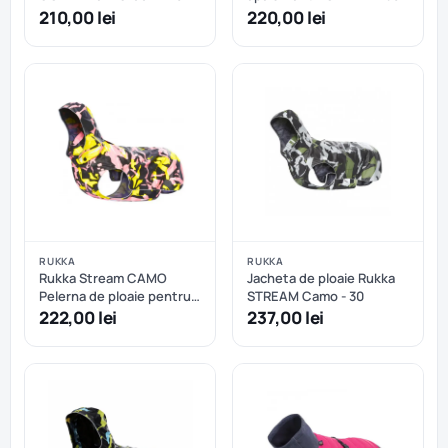
210,00 lei
220,00 lei
RUKKA
RUKKA
Rukka Stream CAMO
Jacheta de ploaie Rukka
Pelerna de ploaie pentru
STREAM Camo - 30
caini - Coral - 27 cm
222,00 lei
237,00 lei