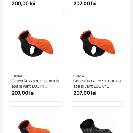
caini - Turquoise - 24 cm
SOFTSHELL - 30
200,00 lei
207,00 lei
RUKKA
RUKKA
Geaca Rukka rezistenta la
Geaca Rukka rezistenta la
apa si vant LUCKY
apa si vant LUCKY
SOFTSHELL - 35
SOFTSHELL - 40
207,00 lei
207,00 lei