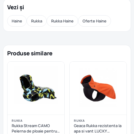
Vezi și
Haine
Rukka
Rukka Haine
Oferte Haine
Produse similare
RUKKA
RUKKA
Rukka Stream CAMO
Geaca Rukka rezistenta la
Pelerna de ploaie pentru
apa si vant LUCKY