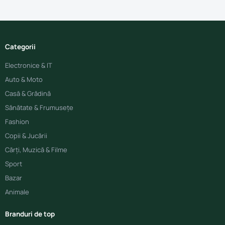
Categorii
Electronice & IT
Auto & Moto
Casă & Grădină
Sănătate & Frumusețe
Fashion
Copii & Jucării
Cărți, Muzică & Filme
Sport
Bazar
Animale
Branduri de top