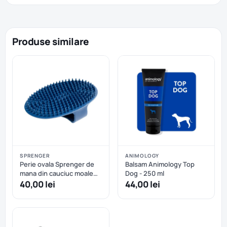
Produse similare
SPRENGER
ANIMOLOGY
Perie ovala Sprenger de
Balsam Animology Top
mana din cauciuc moale
Dog - 250 ml
Curry Comb
40,00 lei
44,00 lei