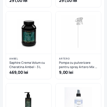
291,00 lei
291,00 lei
AMBEL
ARTERO
Saphire Crema Volum cu
Pompa cu pulverizare
Cheratina Ambel - 3 L
pentru spray Artero Mix 1
L
469,00 lei
9,00 lei