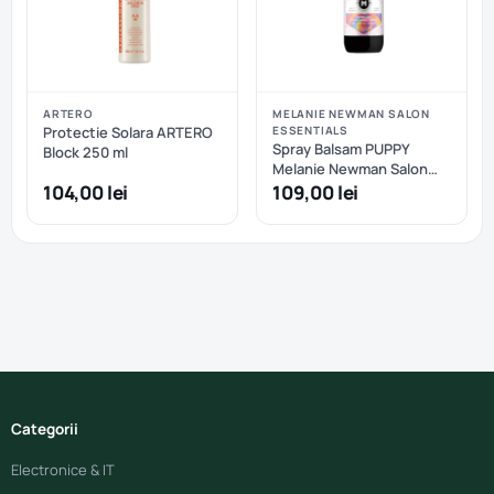
ARTERO
MELANIE NEWMAN SALON
Protectie Solara ARTERO
ESSENTIALS
Spray Balsam PUPPY
Block 250 ml
Melanie Newman Salon
Essentials
104,00 lei
109,00 lei
Categorii
Electronice & IT