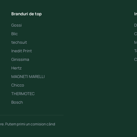
Branduri de top
I
Gossi
D
Blic
C
techsuit
M
Inedit Print
T
Ginissima
C
Hertz
MAGNETI MARELLI
Chicco
THERMOTEC
Bosch
ere. Putem primi un comision când