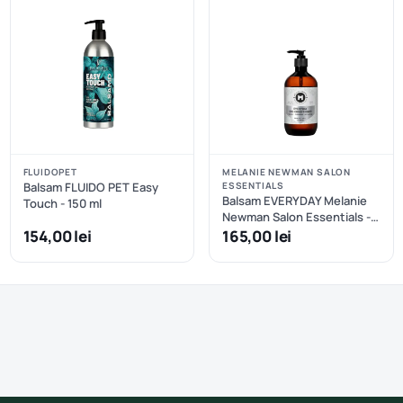
FLUIDOPET
MELANIE NEWMAN SALON
Balsam FLUIDO PET Easy
ESSENTIALS
Balsam EVERYDAY Melanie
Touch - 150 ml
Newman Salon Essentials -
500 ml
154,00 lei
165,00 lei