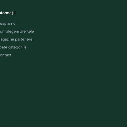
nformații
espre noi
um alegem ofertele
agazine partenere
oate categoriile
ontact