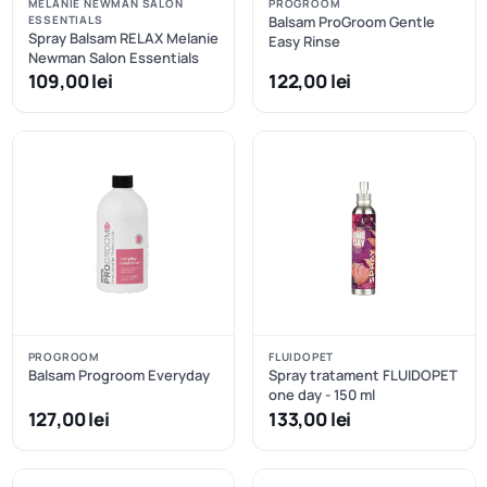
MELANIE NEWMAN SALON
PROGROOM
ESSENTIALS
Balsam ProGroom Gentle
Spray Balsam RELAX Melanie
Easy Rinse
Newman Salon Essentials
109,00 lei
122,00 lei
PROGROOM
FLUIDOPET
Balsam Progroom Everyday
Spray tratament FLUIDOPET
one day - 150 ml
127,00 lei
133,00 lei