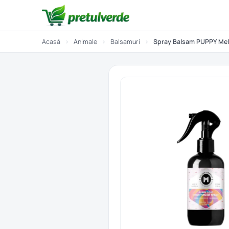
Acasă
›
Animale
›
Balsamuri
›
Spray Balsam PUPPY Mel