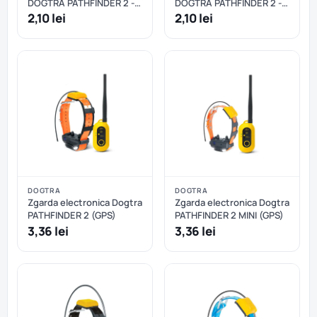
DOGTRA PATHFINDER 2 -
DOGTRA PATHFINDER 2 -
Portocaliu
Verde
2,10 lei
2,10 lei
DOGTRA
DOGTRA
Zgarda electronica Dogtra
Zgarda electronica Dogtra
PATHFINDER 2 (GPS)
PATHFINDER 2 MINI (GPS)
3,36 lei
3,36 lei