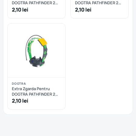
DOGTRA PATHFINDER 2
DOGTRA PATHFINDER 2
MINI - Negru
MINI - Portocaliu
2,10 lei
2,10 lei
DOGTRA
Extra Zgarda Pentru
DOGTRA PATHFINDER 2
MINI - Verde
2,10 lei