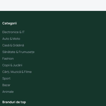
Categorii
Electronice & IT
Auto & Moto
Casă & Grădină
Sănătate & Frumusețe
Fashion
Copii & Jucării
Cărți, Muzică & Filme
Sport
Bazar
Animale
Branduri de top