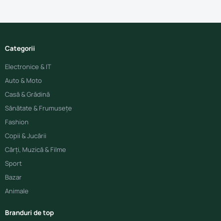
Categorii
Electronice & IT
Auto & Moto
Casă & Grădină
Sănătate & Frumusețe
Fashion
Copii & Jucării
Cărți, Muzică & Filme
Sport
Bazar
Animale
Branduri de top