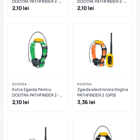
DOGTRA PATHFINDER 2 -
DOGTRA PATHFINDER 2 -
Negru
Portocaliu
2,10 lei
2,10 lei
DOGTRA
DOGTRA
Extra Zgarda Pentru
Zgarda electronica Dogtra
DOGTRA PATHFINDER 2 -
PATHFINDER 2 (GPS)
Verde
2,10 lei
3,36 lei