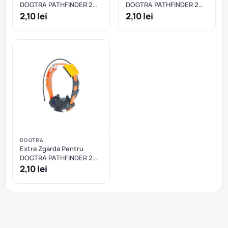
DOGTRA PATHFINDER 2
DOGTRA PATHFINDER 2
MINI - Albastru
MINI - Negru
2,10 lei
2,10 lei
DOGTRA
Extra Zgarda Pentru
DOGTRA PATHFINDER 2
MINI - Portocaliu
2,10 lei