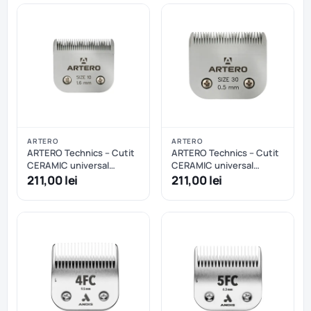
ARTERO
ARTERO
ARTERO Technics – Cutit
ARTERO Technics – Cutit
CERAMIC universal
CERAMIC universal
masina tuns tip A5 nr.10 –
masina tuns tip A5 nr.30 –
211,00 lei
211,00 lei
1,6mm
0,5mm