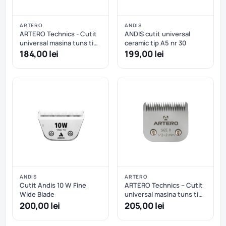
ARTERO
ANDIS
ARTERO Technics - Cutit
ANDIS cutit universal
universal masina tuns tip
ceramic tip A5 nr 30
A5 nr.10 - 1,6mm
184,00 lei
199,00 lei
ANDIS
ARTERO
Cutit Andis 10 W Fine
ARTERO Technics – Cutit
Wide Blade
universal masina tuns tip
A5 nr.8 1/2 – 2mm
200,00 lei
205,00 lei