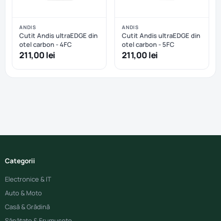
ANDIS
ANDIS
Cutit Andis ultraEDGE din
Cutit Andis ultraEDGE din
otel carbon - 4FC
otel carbon - 5FC
211,00 lei
211,00 lei
Categorii
Electronice & IT
Auto & Moto
Casă & Grădină
Sănătate & Frumusețe