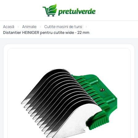
Acasă
›
Animale
›
Cutite masini de tuns
›
Distantier HEINIGER pentru cutite wide - 22 mm