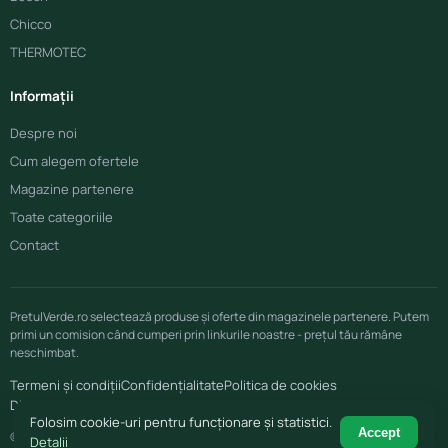
Chicco
THERMOTEC
Informații
Despre noi
Cum alegem ofertele
Magazine partenere
Toate categoriile
Contact
PretulVerde.ro selectează produse și oferte din magazinele partenere. Putem
primi un comision când cumperi prin linkurile noastre - prețul tău rămâne
neschimbat.
Termeni și condiții
Confidențialitate
Politica de cookies
Disclaimer afiliere
Folosim cookie-uri pentru funcționare și statistici.
Accept
© 2026 PretulVerde.ro
Detalii