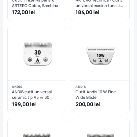
Cutit T rezerva pentru
ARTERO Technics - Cutit
ARTERO Cobra, Bambina
universal masina tuns tip
A5 nr.10 - 1,6mm
172,00 lei
184,00 lei
ANDIS
ANDIS
ANDIS cutit universal
Cutit Andis 10 W Fine
ceramic tip A5 nr 30
Wide Blade
199,00 lei
200,00 lei