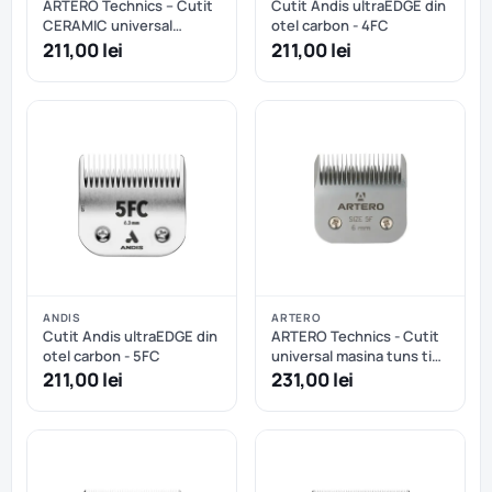
ARTERO Technics – Cutit
Cutit Andis ultraEDGE din
CERAMIC universal
otel carbon - 4FC
masina tuns tip A5 nr.30 –
211,00 lei
211,00 lei
0,5mm
ANDIS
ARTERO
Cutit Andis ultraEDGE din
ARTERO Technics - Cutit
otel carbon - 5FC
universal masina tuns tip
A5 nr.5F - 6mm
211,00 lei
231,00 lei