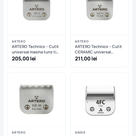
ARTERO
ARTERO
ARTERO Technics – Cutit
ARTERO Technics – Cutit
universal masina tuns tip
CERAMIC universal
A5 nr.8 1/2 – 2mm
masina tuns tip A5 nr.10 –
205,00 lei
211,00 lei
1,6mm
ARTERO
ANDIS