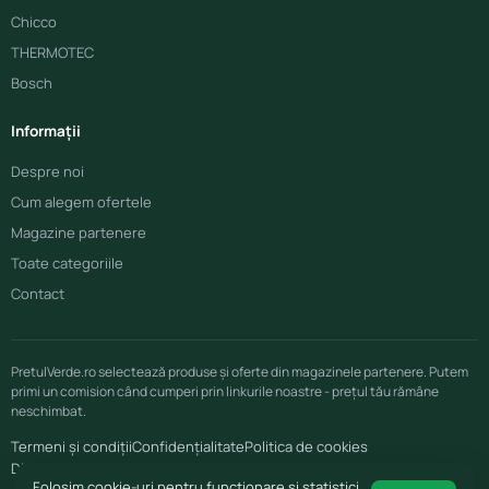
Chicco
THERMOTEC
Bosch
Informații
Despre noi
Cum alegem ofertele
Magazine partenere
Toate categoriile
Contact
PretulVerde.ro selectează produse și oferte din magazinele partenere. Putem
primi un comision când cumperi prin linkurile noastre - prețul tău rămâne
neschimbat.
Termeni și condiții
Confidențialitate
Politica de cookies
Disclaimer afiliere
Folosim cookie-uri pentru funcționare și statistici.