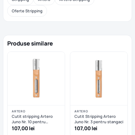
Oferte Stripping
Produse similare
ARTERO
ARTERO
Cutit stripping Artero
Cutit Stripping Artero
Juno Nr. 10 pentru
Juno Nr. 3 pentru stangaci
stangaci
107,00 lei
107,00 lei