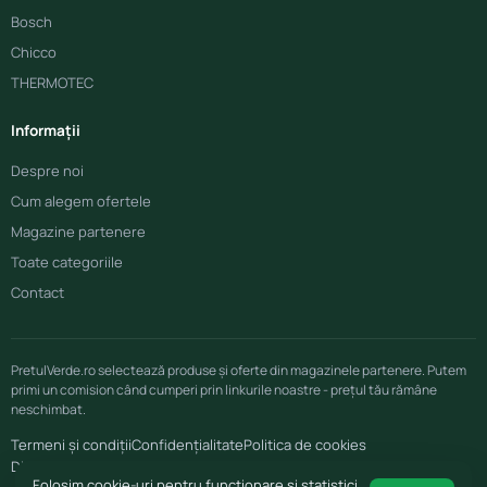
Bosch
Chicco
THERMOTEC
Informații
Despre noi
Cum alegem ofertele
Magazine partenere
Toate categoriile
Contact
PretulVerde.ro selectează produse și oferte din magazinele partenere. Putem
primi un comision când cumperi prin linkurile noastre - prețul tău rămâne
neschimbat.
Termeni și condiții
Confidențialitate
Politica de cookies
Disclaimer afiliere
Folosim cookie-uri pentru funcționare și statistici.