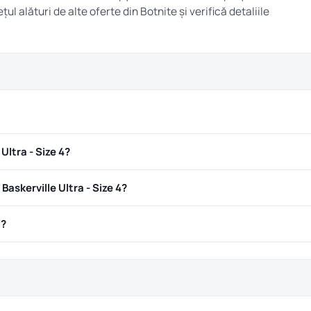
țul alături de alte oferte din
Botnite
și verifică detaliile
Ultra - Size 4?
askerville Ultra - Size 4?
ă?