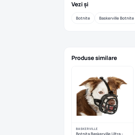
Vezi și
Botnite
Baskerville Botnite
Produse similare
BASKERVILLE
Botnita Baskerville Ultra -