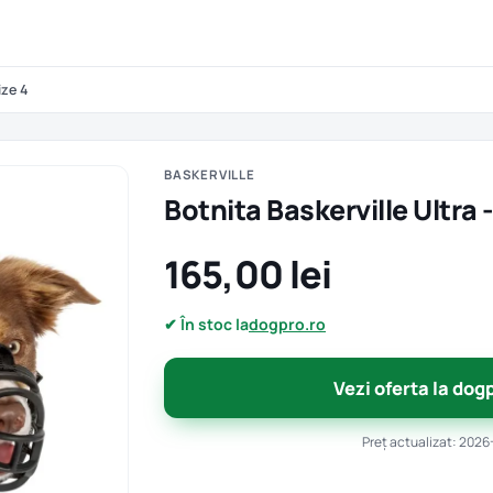
ize 4
BASKERVILLE
Botnita Baskerville Ultra -
165,00 lei
✔ În stoc la
dogpro.ro
Vezi oferta la dog
Preț actualizat: 2026