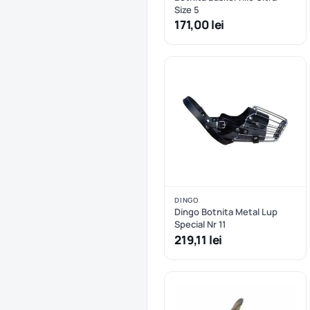
Size 5
171,00 lei
DINGO
Dingo Botnita Metal Lup
Special Nr 11
219,11 lei