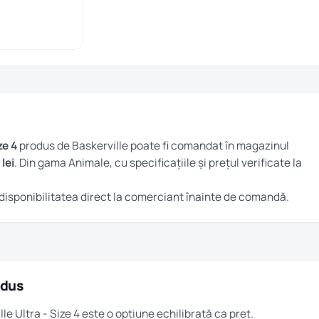
ze 4
produs de Baskerville poate fi comandat în magazinul
lei
. Din gama
Animale
, cu specificațiile și prețul verificate la
și disponibilitatea direct la comerciant înainte de comandă.
odus
lle Ultra - Size 4 este o opțiune echilibrată ca preț.