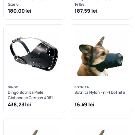
Size 6
14158
180,00 lei
187,59 lei
DINGO
BOTNITA
Dingo Botnita Piele
Botnita Nylon - nr-1,botnita
Ciobanesc German 4061
438,23 lei
16,49 lei