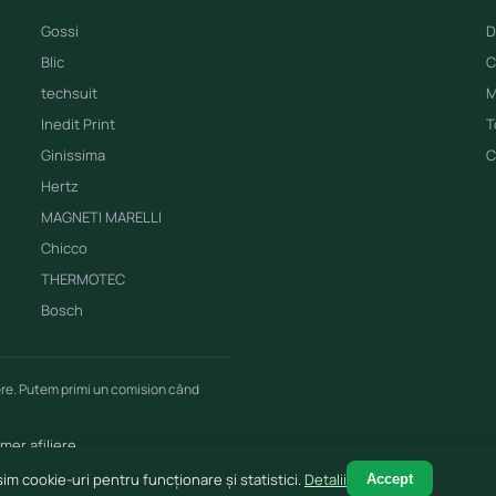
Gossi
D
Blic
C
techsuit
M
Inedit Print
T
Ginissima
C
Hertz
MAGNETI MARELLI
Chicco
THERMOTEC
Bosch
ere. Putem primi un comision când
imer afiliere
im cookie-uri pentru funcționare și statistici.
Detalii
Accept