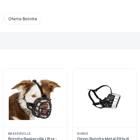
Oferte Botnite
BASKERVILLE
DINGO
Botnita Baskerville Ultra -
Dingo Botnita Metal Pitbull