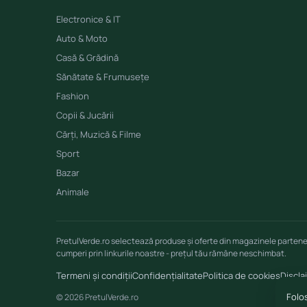
Electronice & IT
Auto & Moto
Casă & Grădină
Sănătate & Frumusețe
Fashion
Copii & Jucării
Cărți, Muzică & Filme
Sport
Bazar
Animale
PretulVerde.ro selectează produse și oferte din magazinele parten
cumperi prin linkurile noastre - prețul tău rămâne neschimbat.
Termeni și condiții
Confidențialitate
Politica de cookies
Discla
Folos
© 2026 PretulVerde.ro