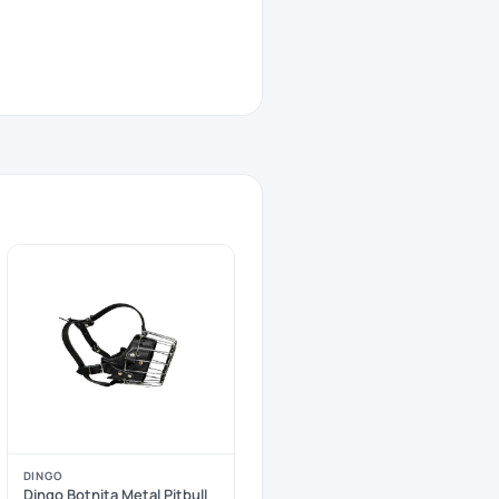
DINGO
Dingo Botnita Metal Pitbull