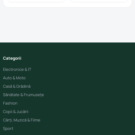
Categorii
Electronice & IT
Auto & Moto
Casă & Grădină
Sănătate & Frumusețe
Fashion
Copii & Jucării
Cărți, Muzică & Filme
Sport