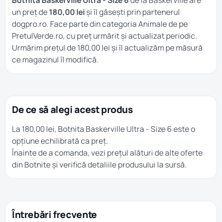
Botnita Baskerville Ultra - Size 6
de la Baskerville are
un preț de
180,00 lei
și îl găsești prin partenerul
dogpro.ro. Face parte din categoria
Animale
de pe
PretulVerde.ro, cu preț urmărit și actualizat periodic.
Urmărim prețul de 180,00 lei și îl actualizăm pe măsură
ce magazinul îl modifică.
De ce să alegi acest produs
La 180,00 lei, Botnita Baskerville Ultra - Size 6 este o
opțiune echilibrată ca preț.
Înainte de a comanda, vezi prețul alături de alte oferte
din
Botnite
și verifică detaliile produsului la sursă.
Întrebări frecvente