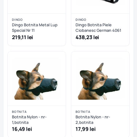
DINGO
DINGO
Dingo Botnita Metal Lup
Dingo Botnita Piele
Special Nr 11
Ciobanesc German 4061
219,11 lei
438,23 lei
BOTNITA
BOTNITA
Botnita Nylon - nr-
Botnita Nylon - nr-
1,botnita
2,botnita
16,49 lei
17,99 lei