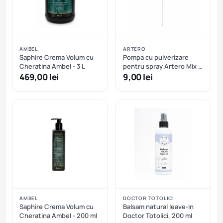
AMBEL
ARTERO
Saphire Crema Volum cu
Pompa cu pulverizare
Cheratina Ambel - 3 L
pentru spray Artero Mix 1
L
469,00 lei
9,00 lei
AMBEL
DOCTOR TOTOLICI
Saphire Crema Volum cu
Balsam natural leave-in
Cheratina Ambel - 200 ml
Doctor Totolici, 200 ml