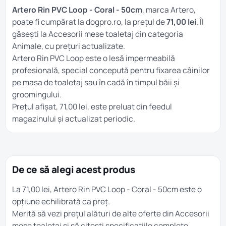
Artero Rin PVC Loop - Coral - 50cm
, marca Artero,
poate fi cumpărat la dogpro.ro, la prețul de
71,00 lei
. Îl
găsești la
Accesorii mese toaletaj
din categoria
Animale
, cu prețuri actualizate.
Artero Rin PVC Loop este o lesă impermeabilă
profesională, special concepută pentru fixarea câinilor
pe masa de toaletaj sau în cadă în timpul băii și
groomingului.
Prețul afișat, 71,00 lei, este preluat din feedul
magazinului și actualizat periodic.
De ce să alegi acest produs
La 71,00 lei, Artero Rin PVC Loop - Coral - 50cm este o
opțiune echilibrată ca preț.
Merită să vezi prețul alături de alte oferte din
Accesorii
mese toaletaj
și să citești specificațiile complete