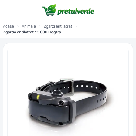
Acasă
›
Animale
›
Zgarzi antilatrat
›
Zgarda antilatrat YS 600 Dogtra