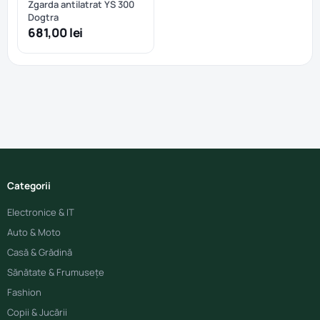
Zgarda antilatrat YS 300
Dogtra
681,00 lei
Categorii
Electronice & IT
Auto & Moto
Casă & Grădină
Sănătate & Frumusețe
Fashion
Copii & Jucării