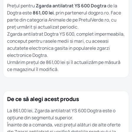
Prețul pentru
Zgarda antilatrat YS 600 Dogtra
de la
Dogtra este
861,00 lei
, prin partenerul dogpro.ro. Face
parte din categoria
Animale
de pe PretulVerde.ro, cu
preț urmărit și actualizat periodic.
Zgarda antilatrat Dogtra YS 600, complet impermeabila,
conceput pentru rasele medii si mari, cu aceeasi
acutatete electronica gasita in popularele zgarzi
electronice Dogtra.
Urmărim prețul de 861,00 lei și îl actualizăm pe măsură
ce magazinul îl modifică.
De ce să alegi acest produs
La 861,00 lei, Zgarda antilatrat YS 600 Dogtra este o
opțiune din segmentul superior.
Înainte de a comanda, vezi prețul alături de alte oferte
din
Zgarzi antilatrat
și verifică detaliile produsului la