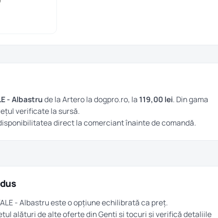
 - Albastru
de la Artero la dogpro.ro, la
119,00 lei
. Din gama
rețul verificate la sursă.
și disponibilitatea direct la comerciant înainte de comandă.
odus
ALE - Albastru este o opțiune echilibrată ca preț.
țul alături de alte oferte din
Genti si tocuri
și verifică detaliile