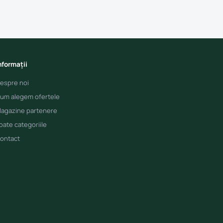
nformații
espre noi
um alegem ofertele
agazine partenere
oate categoriile
ontact