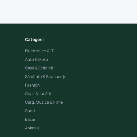
Categorii
Electronice & IT
Auto & Moto
Casă & Grădină
Sănătate & Frumusețe
Fashion
Copii & Jucării
Cărți, Muzică & Filme
Sport
Bazar
Animale