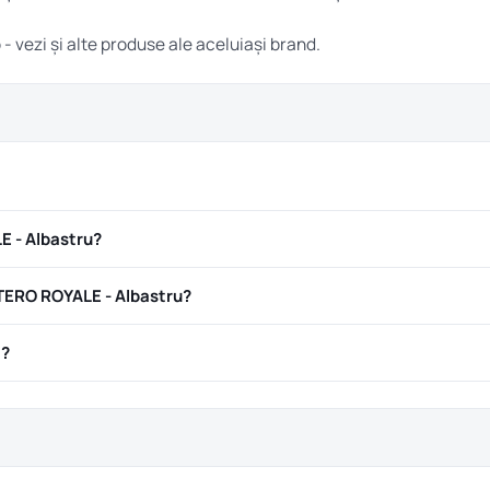
o
- vezi și alte produse ale aceluiași brand.
 - Albastru?
TERO ROYALE - Albastru?
ă?