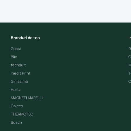
Branduri de top
I
Gossi
D
Blic
C
techsuit
M
Inedit Print
T
Ginissima
C
Hertz
MAGNETI MARELLI
Chicco
THERMOTEC
Bosch