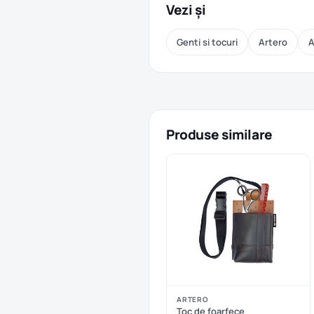
Vezi și
Genti si tocuri
Artero
A
Produse similare
ARTERO
Toc de foarfece