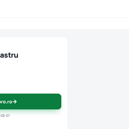
astru
→
pro.ro
-08-07