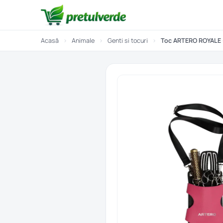
Acasă
›
Animale
›
Genti si tocuri
›
Toc ARTERO ROYALE -