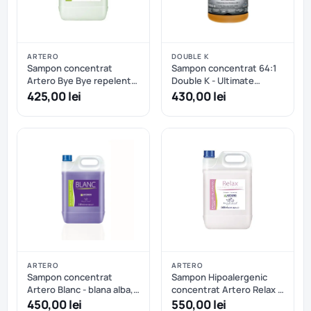
ARTERO
DOUBLE K
Sampon concentrat
Sampon concentrat 64:1
Artero Bye Bye repelent
Double K - Ultimate
si antiparazitant pentru
Unleashed - 3.8 L
425,00 lei
430,00 lei
caini - 5 L
ARTERO
ARTERO
Sampon concentrat
Sampon Hipoalergenic
Artero Blanc - blana alba,
concentrat Artero Relax -
neagra sau gri - 5 L
5 L
450,00 lei
550,00 lei