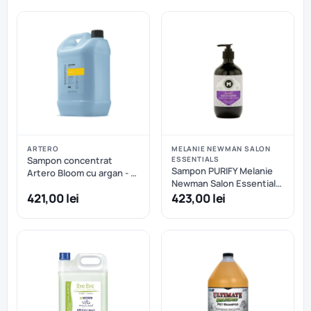
ARTERO
MELANIE NEWMAN SALON
Sampon concentrat
ESSENTIALS
Sampon PURIFY Melanie
Artero Bloom cu argan - 5
Newman Salon Essentials
L
- 5 L
421,00 lei
423,00 lei