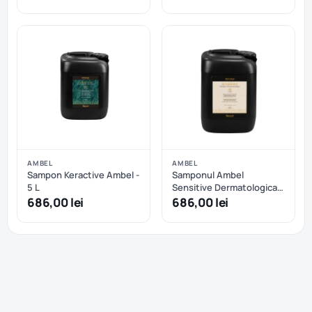
AMBEL
AMBEL
Sampon Keractive Ambel -
Samponul Ambel
5 L
Sensitive Dermatological
Oil - 5 L
686,00 lei
686,00 lei