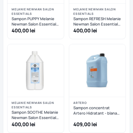
MELANIE NEWMAN SALON
MELANIE NEWMAN SALON
ESSENTIALS
ESSENTIALS
Sampon PUPPY Melanie
Sampon REFRESH Melanie
Newman Salon Essentials
Newman Salon Essentials
- 5 L
- 5 L
400,00 lei
400,00 lei
MELANIE NEWMAN SALON
ARTERO
ESSENTIALS
Sampon concentrat
Sampon SOOTHE Melanie
Artero Hidratant - blana
Newman Salon Essentials
medie sau lunga, blana
- 5L - Melanie Newman
400,00 lei
409,00 lei
uscata sau deteriorata - 5
Salon Essentials
L