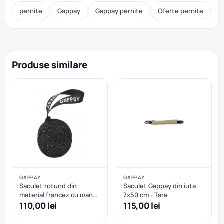
pernite
Gappay
Gappay pernite
Oferte pernite
Produse similare
GAPPAY
GAPPAY
Saculet rotund din
Saculet Gappay din iuta
material francez cu maner
7x50 cm - Tare
Gappay - Hard
110,00 lei
115,00 lei