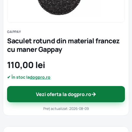
GAPPAY
Saculet rotund din material francez
cu maner Gappay
110,00 lei
✔ În stoc la
dogpro.ro
→
Vezi oferta la dogpro.ro
Preț actualizat: 2026-08-09