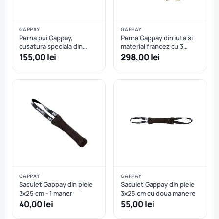
GAPPAY
GAPPAY
Perna pui Gappay,
Perna Gappay din iuta si
cusatura speciala din
material francez cu 3
material francez cu 3
manere
155,00 lei
298,00 lei
manere
GAPPAY
GAPPAY
Saculet Gappay din piele
Saculet Gappay din piele
3x25 cm - 1 maner
3x25 cm cu doua manere
40,00 lei
55,00 lei