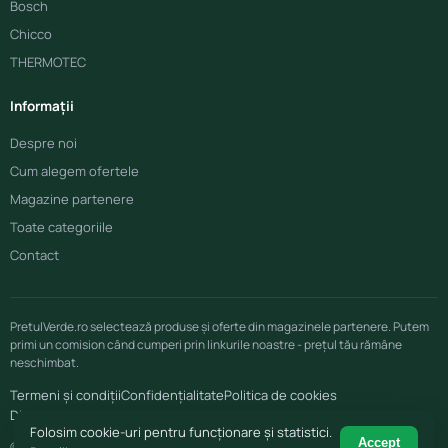
Bosch
Chicco
THERMOTEC
Informații
Despre noi
Cum alegem ofertele
Magazine partenere
Toate categoriile
Contact
PretulVerde.ro selectează produse și oferte din magazinele partenere. Putem
primi un comision când cumperi prin linkurile noastre - prețul tău rămâne
neschimbat.
Termeni și condiții
Confidențialitate
Politica de cookies
Disclaimer afiliere
Folosim cookie-uri pentru funcționare și statistici.
Accept
© 2026 PretulVerde.ro