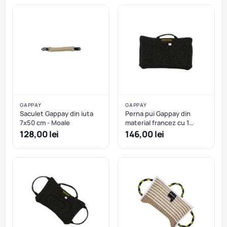
GAPPAY
GAPPAY
Saculet Gappay din iuta
Perna pui Gappay din
7x50 cm - Moale
material francez cu 1
maner
128,00 lei
146,00 lei