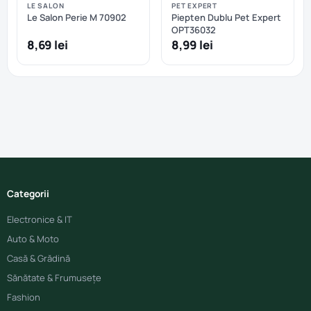
LE SALON
PET EXPERT
Le Salon Perie M 70902
Piepten Dublu Pet Expert
OPT36032
8,69 lei
8,99 lei
Categorii
Electronice & IT
Auto & Moto
Casă & Grădină
Sănătate & Frumusețe
Fashion