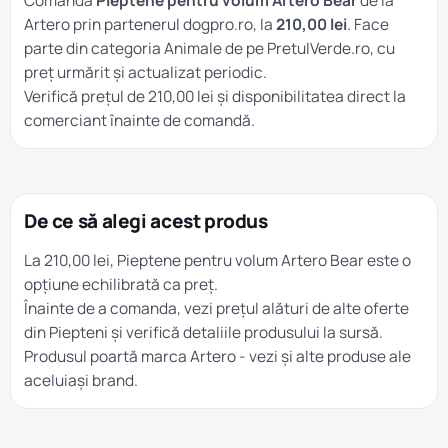
Comandă
Pieptene pentru volum Artero Bear
de la
Artero prin partenerul dogpro.ro, la
210,00 lei
. Face
parte din categoria
Animale
de pe PretulVerde.ro, cu
preț urmărit și actualizat periodic.
Verifică prețul de 210,00 lei și disponibilitatea direct la
comerciant înainte de comandă.
De ce să alegi acest produs
La 210,00 lei, Pieptene pentru volum Artero Bear este o
opțiune echilibrată ca preț.
Înainte de a comanda, vezi prețul alături de alte oferte
din
Piepteni
și verifică detaliile produsului la sursă.
Produsul poartă marca
Artero
- vezi și alte produse ale
aceluiași brand.