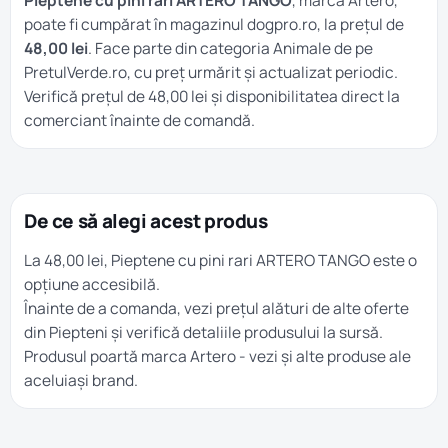
Pieptene cu pini rari ARTERO TANGO
, marca Artero,
poate fi cumpărat în magazinul dogpro.ro, la prețul de
48,00 lei
. Face parte din categoria
Animale
de pe
PretulVerde.ro, cu preț urmărit și actualizat periodic.
Verifică prețul de 48,00 lei și disponibilitatea direct la
comerciant înainte de comandă.
De ce să alegi acest produs
La 48,00 lei, Pieptene cu pini rari ARTERO TANGO este o
opțiune accesibilă.
Înainte de a comanda, vezi prețul alături de alte oferte
din
Piepteni
și verifică detaliile produsului la sursă.
Produsul poartă marca
Artero
- vezi și alte produse ale
aceluiași brand.