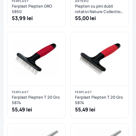
FERPLAST
ARTERO
Ferplast Piepten GRO
Piepten cu pini dubli
5850
rotativi Nature Collection
ARTERO
53,99 lei
55,00 lei
FERPLAST
FERPLAST
Ferplast Piepten T 20 Gro
Ferplast Piepten T 20 Gro
5874
5874
55,49 lei
55,49 lei