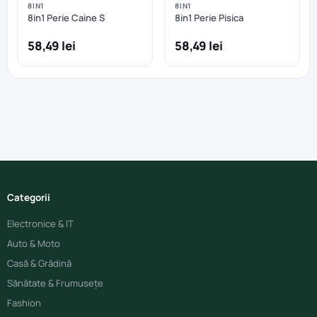
8IN1
8IN1
8in1 Perie Caine S
8in1 Perie Pisica
58,49 lei
58,49 lei
Categorii
Electronice & IT
Auto & Moto
Casă & Grădină
Sănătate & Frumusețe
Fashion