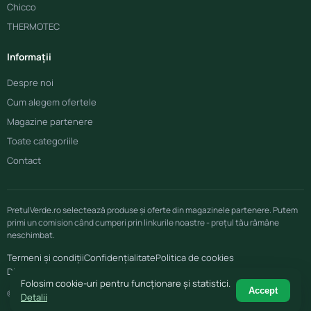
Chicco
THERMOTEC
Informații
Despre noi
Cum alegem ofertele
Magazine partenere
Toate categoriile
Contact
PretulVerde.ro selectează produse și oferte din magazinele partenere. Putem
primi un comision când cumperi prin linkurile noastre - prețul tău rămâne
neschimbat.
Termeni și condiții
Confidențialitate
Politica de cookies
Disclaimer afiliere
Folosim cookie-uri pentru funcționare și statistici.
Accept
© 2026 PretulVerde.ro
Detalii