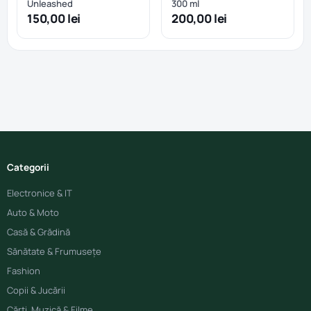
Unleashed
300 ml
150,00 lei
200,00 lei
Categorii
Electronice & IT
Auto & Moto
Casă & Grădină
Sănătate & Frumusețe
Fashion
Copii & Jucării
Cărți, Muzică & Filme