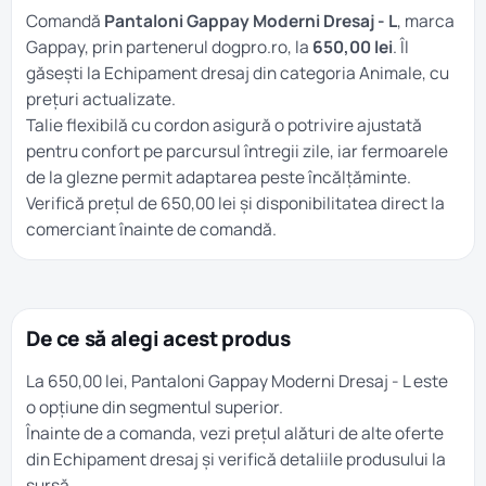
Comandă
Pantaloni Gappay Moderni Dresaj - L
, marca
Gappay, prin partenerul dogpro.ro, la
650,00 lei
. Îl
găsești la
Echipament dresaj
din categoria
Animale
, cu
prețuri actualizate.
Talie flexibilă cu cordon asigură o potrivire ajustată
pentru confort pe parcursul întregii zile, iar fermoarele
de la glezne permit adaptarea peste încălțăminte.
Verifică prețul de 650,00 lei și disponibilitatea direct la
comerciant înainte de comandă.
De ce să alegi acest produs
La 650,00 lei, Pantaloni Gappay Moderni Dresaj - L este
o opțiune din segmentul superior.
Înainte de a comanda, vezi prețul alături de alte oferte
din
Echipament dresaj
și verifică detaliile produsului la
sursă.