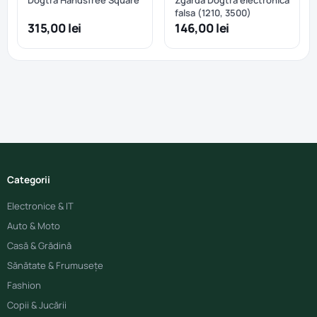
Dogtra Handsfree Square
Zgarda Dogtra electronica
falsa (1210, 3500)
315,00 lei
146,00 lei
Categorii
Electronice & IT
Auto & Moto
Casă & Grădină
Sănătate & Frumusețe
Fashion
Copii & Jucării