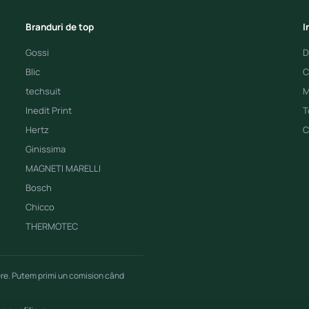
Branduri de top
I
Gossi
D
Blic
C
techsuit
M
Inedit Print
T
Hertz
C
Ginissima
MAGNETI MARELLI
Bosch
Chicco
THERMOTEC
ere. Putem primi un comision când