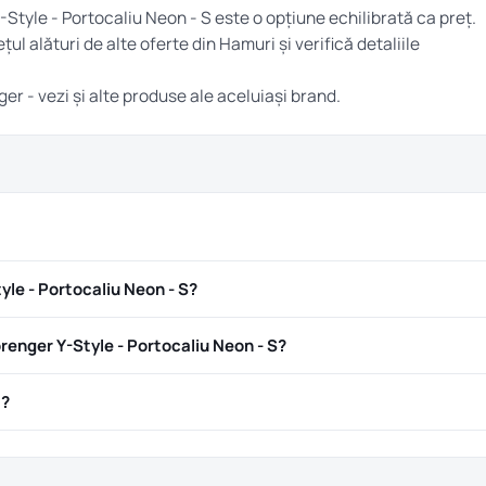
Style - Portocaliu Neon - S este o opțiune echilibrată ca preț.
țul alături de alte oferte din
Hamuri
și verifică detaliile
ger
- vezi și alte produse ale aceluiași brand.
le - Portocaliu Neon - S?
enger Y-Style - Portocaliu Neon - S?
ă?