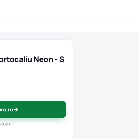
ortocaliu Neon - S
→
pro.ro
-08-08