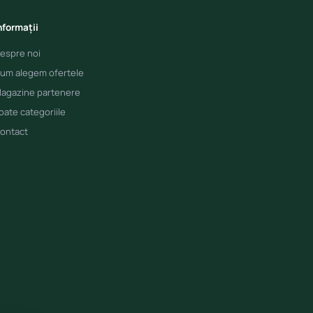
nformații
espre noi
um alegem ofertele
agazine partenere
oate categoriile
ontact