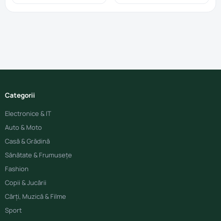
Categorii
Electronice & IT
Auto & Moto
Casă & Grădină
Sănătate & Frumusețe
Fashion
Copii & Jucării
Cărți, Muzică & Filme
Sport