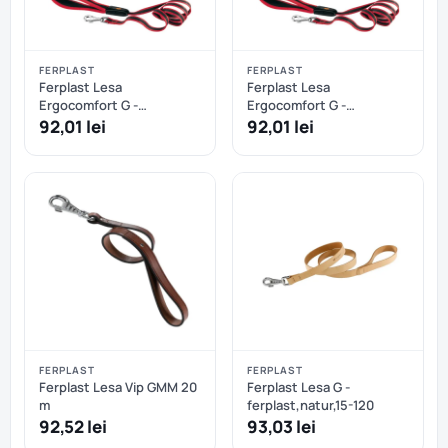
FERPLAST
FERPLAST
Ferplast Lesa
Ferplast Lesa
Ergocomfort G -
Ergocomfort G -
ferplast,gri,20-120-2
ferplast,rosu,20-120-2
92,01 lei
92,01 lei
FERPLAST
FERPLAST
Ferplast Lesa Vip GMM 20
Ferplast Lesa G -
m
ferplast,natur,15-120
92,52 lei
93,03 lei