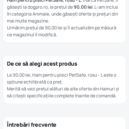
Ham pentru pisici PetSafe, rosu - L
, marca PetSafe, îl
găsești la dogpro.ro, la prețul de
90,00 lei
. L-am inclus
în categoria
Animale
, unde găsești oferte și prețuri din
mai multe magazine.
Urmărim prețul de 90,00 lei și îl actualizăm pe măsură
ce magazinul îl modifică.
De ce să alegi acest produs
La 90,00 lei, Ham pentru pisici PetSafe, rosu - L este o
opțiune echilibrată ca preț.
Merită să vezi prețul alături de alte oferte din
Hamuri
și
să citești specificațiile complete înainte de comandă.
Întrebări frecvente