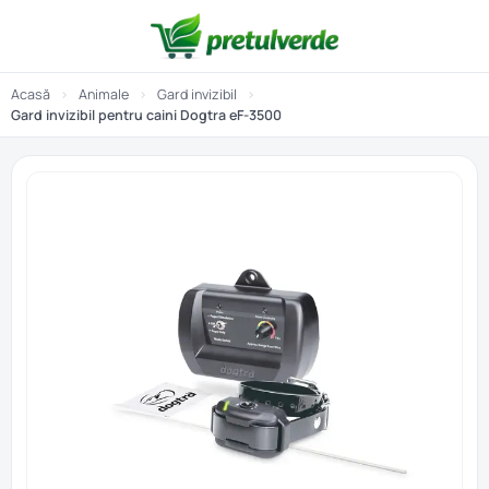
Acasă
›
Animale
›
Gard invizibil
›
Gard invizibil pentru caini Dogtra eF-3500