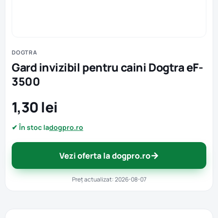
DOGTRA
Gard invizibil pentru caini Dogtra eF-
3500
1,30 lei
✔ În stoc la
dogpro.ro
→
Vezi oferta la dogpro.ro
Preț actualizat: 2026-08-07