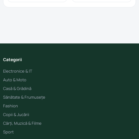
Categorii
Electronice & IT
Auto & Moto
Casă & Grădină
Sănătate & Frumusețe
Fashion
Copii & Jucării
Cărți, Muzică & Filme
Sport